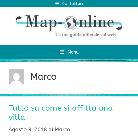
Vai
Contattaci
al
contenuto
Menu
Marco
Tutto su come si affitta una
villa
Agosto 9, 2018
di
Marco