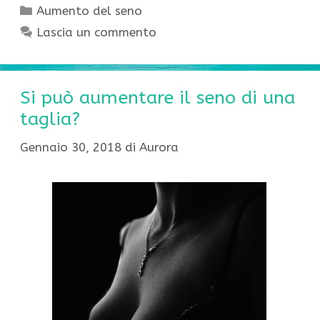
Categorie
Aumento del seno
Lascia un commento
Si può aumentare il seno di una
taglia?
Gennaio 30, 2018
di
Aurora