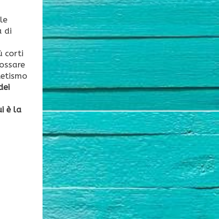
le
 di
 corti
dossare
tetismo
dei
i è la