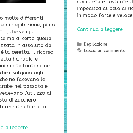
completa e costante c
impedisca al pelo di ri
in modo forte e veloce
o molte differenti
ie di depilazione, più o
Continua a leggere
ili, che vengo
ate ma di certo quella
Categorie
Depilazione
lizzata in assoluto da
Lascia un commento
 è la
ceretta
. Il ricorso
retta ha radici e
oni molto lontane nel
he risalgono agli
i che ne facevano le
arabe nel passato e
vedevano l’utilizzo di
sta di zucchero
larmente utile allo
a a leggere