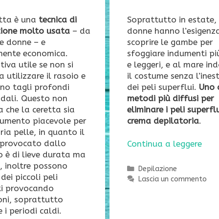
etta è una
tecnica di
Soprattutto in estate, 
zione molto usata
– da
donne hanno l’esigenza
e donne – e
scoprire le gambe per
mente economica.
sfoggiare indumenti più
tiva utile se non si
e leggeri, e al mare in
a utilizzare il rasoio e
il costume senza l’ines
no tagli profondi
dei peli superflui.
Uno 
ndali. Questo non
metodi più diffusi per
ca che la ceretta sia
eliminare i peli superflu
rumento piacevole per
crema depilatoria
.
ria pelle, in quanto il
 provocato dallo
Continua a leggere
 è di lieve durata ma
, inoltre possono
Categorie
Depilazione
dei piccoli peli
Lascia un commento
ti provocando
ioni, soprattutto
 i periodi caldi.