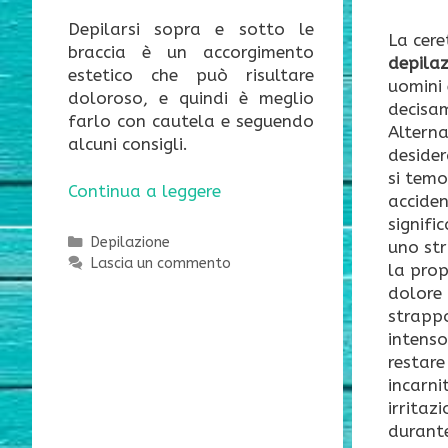
Depilarsi sopra e sotto le
La cer
braccia è un accorgimento
depila
estetico che può risultare
uomini 
doloroso, e quindi è meglio
decisa
farlo con cautela e seguendo
Alterna
alcuni consigli.
desider
si temo
Continua a leggere
accide
signifi
Categorie
Depilazione
uno st
Lascia un commento
la prop
dolore
strappo
intenso
restare 
incarni
irritaz
durante