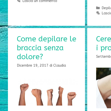
Lascia un commento
Categ
Depil
Lasc
Come depilare le
Cere
braccia senza
i pr
dolore?
Settemb
Dicembre 19, 2017
di
Claudia