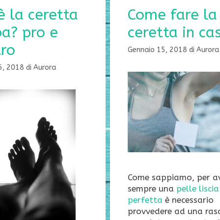
è la ceretta
Come fare la
a? pro e
ceretta in ca
tro
Gennaio 15, 2018
di
Aurora
6, 2018
di
Aurora
Come sappiamo, per a
sempre una
pelle liscia
perfetta
è necessario
provvedere ad una ras