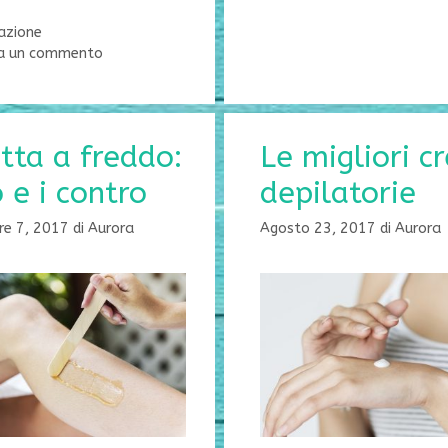
orie
azione
ia un commento
tta a freddo:
Le migliori c
o e i contro
depilatorie
re 7, 2017
di
Aurora
Agosto 23, 2017
di
Aurora