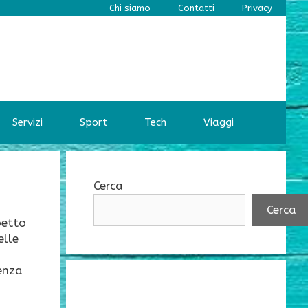
Chi siamo
Contatti
Privacy
Servizi
Sport
Tech
Viaggi
Cerca
Cerca
petto
elle
senza