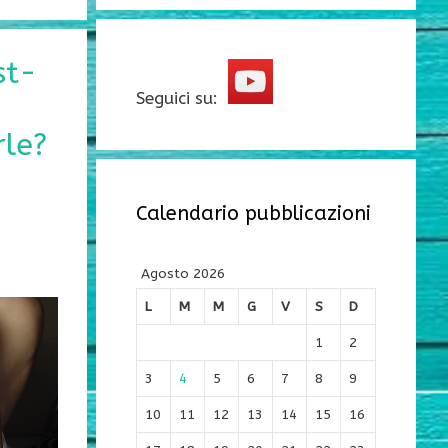
st-
Seguici su:
rle?
Calendario pubblicazioni
Agosto 2026
L
M
M
G
V
S
D
1
2
3
4
5
6
7
8
9
10
11
12
13
14
15
16