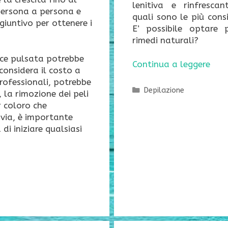
lenitiva e rinfresca
 persona a persona e
quali sono le più cons
iuntivo per ottenere i
E’ possibile optare 
rimedi naturali?
luce pulsata potrebbe
Continua a leggere
considera il costo a
professionali, potrebbe
Categorie
Depilazione
 la rimozione dei peli
r coloro che
tavia, è importante
di iniziare qualsiasi