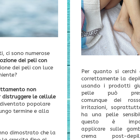
ti, ci sono numerose
ozione dei peli con
one dei peli con luce
Per quanto si cerchi 
niente?
correttamente la depil
usando i prodotti giu
attamento non
pelle può prese
 distruggere le cellule
comunque dei ross
 diventato popolare
irritazioni, soprattut
lungo termine e alla
ha una pelle sensibi
questo è impor
applicare sulle gam
nno dimostrato che la
crema post-depila
 la crescita fino al