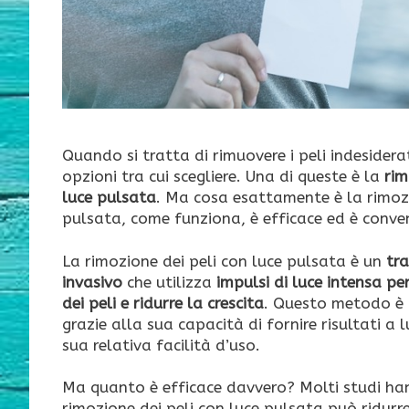
Quando si tratta di rimuovere i peli indesidera
opzioni tra cui scegliere. Una di queste è la
rim
luce pulsata
. Ma cosa esattamente è la rimozi
pulsata, come funziona, è efficace ed è conve
La rimozione dei peli con luce pulsata è un
tr
invasivo
che utilizza
impulsi di luce intensa per
dei peli e ridurre la crescita
. Questo metodo è
grazie alla sua capacità di fornire risultati a 
sua relativa facilità d’uso.
Ma quanto è efficace davvero? Molti studi ha
rimozione dei peli con luce pulsata può ridurre