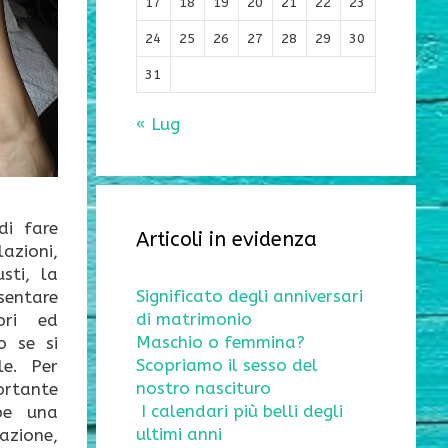
17
18
19
20
21
22
23
24
25
26
27
28
29
30
31
« Lug
di fare
Articoli in evidenza
azioni,
sti, la
Significato degli anniversari
ntare
di matrimonio
ori ed
Maschio o femmina?
to se si
Scopriamo il sesso del
le. Per
nostro nascituro
tante
I calendari più belli degli
be una
ultimi anni
zione,