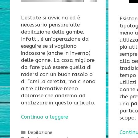
L’estate si avvicina ed è
Esiston
necessario pensare alle
tipolog
depilazione delle gambe.
meno ut
Infatti, è un’operazione da
utilizz
eseguire se si vogliono
più uti
indossare (anche in inverno)
sempre
delle gonne. La cosa migliore
alla ce
da fare può essere quella di
tradizi
radersi con un buon rasoio o
tempo c
di farsi la ceretta, ma ci sono
utilizz
altre alternative meno
donne 
dolorose che andremo ad
che pre
analizzare in questo articolo.
una
pa
partico
Continua a leggere
scopo.
Continu
Categorie
Depilazione