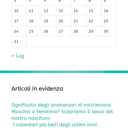
3
4
5
6
7
8
9
10
11
12
13
14
15
16
17
18
19
20
21
22
23
24
25
26
27
28
29
30
31
« Lug
Articoli in evidenza
Significato degli anniversari di matrimonio
Maschio o femmina? Scopriamo il sesso del
nostro nascituro
I calendari più belli degli ultimi anni