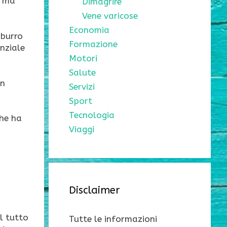
, ma
Dimagrire
Vene varicose
Economia
 burro
Formazione
nziale
Motori
Salute
in
Servizi
Sport
Tecnologia
che ha
Viaggi
Disclaimer
el tutto
Tutte le informazioni