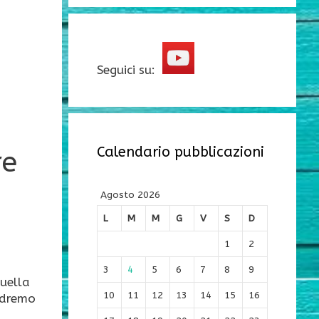
Seguici su:
Calendario pubblicazioni
re
Agosto 2026
L
M
M
G
V
S
D
1
2
3
4
5
6
7
8
9
quella
10
11
12
13
14
15
16
andremo