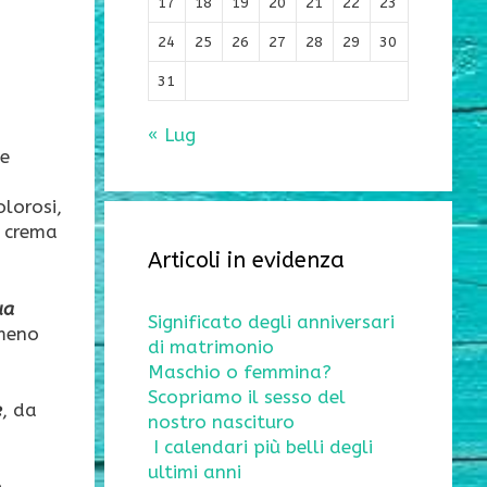
17
18
19
20
21
22
23
24
25
26
27
28
29
30
31
« Lug
ve
olorosi,
a crema
Articoli in evidenza
ua
Significato degli anniversari
 meno
di matrimonio
Maschio o femmina?
Scopriamo il sesso del
e
, da
nostro nascituro
I calendari più belli degli
ultimi anni
o