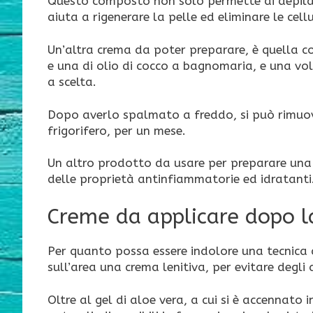
Questo composto non solo permette di depilar
aiuta a rigenerare la pelle ed eliminare le cell
Un’altra crema da poter preparare, è quella co
e una di olio di cocco a bagnomaria, e una vo
a scelta.
Dopo averlo spalmato a freddo, si può rimuove
frigorifero, per un mese.
Un altro prodotto da usare per preparare una 
delle proprietà antinfiammatorie ed idratanti
Creme da applicare dopo l
Per quanto possa essere indolore una tecnica 
sull’area una crema lenitiva, per evitare degli
Oltre al gel di aloe vera, a cui si è accennato