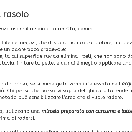
 rasoio
enza usare il rasoio o la ceretta, come:
nibile nei negozi, che di sicuro non causa dolore, ma de
re un odore poco gradevole;
e
, la cui superficie ruvida elimina i peli, che non sono d
avia, irritare la pelle, e quindi è meglio applicare un
no dolorosa, se si immerge la zona interessata nell’
acq
 più. Chi pensa che passarvi sopra del ghiaccio lo rende
metodo può sensibilizzare l’area che si vuole radere.
lo, utilizzano una
miscela preparata con curcuma e latt
ima di radersi.
icare sulle gambe profumi o deodoranti che contengan