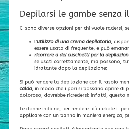
Depilarsi le gambe senza il
Ci sono diverse opzioni per chi vuole radersi, s
l’
utilizzo di una crema depilatoria
, dispo
essere usata di frequente, e può emana
ricorrere a dei cuscinetti per la depilazion
se usati correttamente, ma possono, tutt
idratante dopo la depilazione;
Si può rendere la depilazione con il rasoio me
calda
, in modo che i pori si possano aprire di
doloroso, dovrebbe ricredersi: infatti, questo 
Le donne indiane, per rendere più debole il pe
applicare con un panno in maniera energica, pr
Dopo essersi depilati, è importante non appl