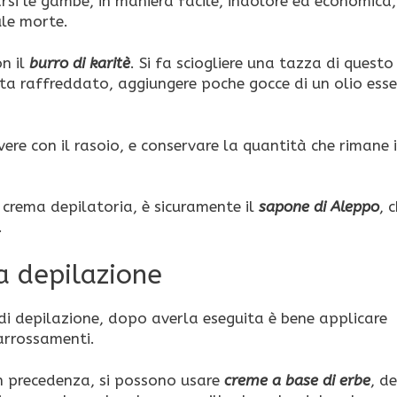
si le gambe, in maniera facile, indolore ed economica
ule morte.
n il
burro di karitè
. Si fa sciogliere una tazza di questo
lta raffreddato, aggiungere poche gocce di un olio esse
re con il rasoio, e conservare la quantità che rimane 
crema depilatoria, è sicuramente il
sapone di Aleppo
, 
.
a depilazione
di depilazione, dopo averla eseguita è bene applicare
 arrossamenti.
 in precedenza, si possono usare
creme a base di erbe
, d