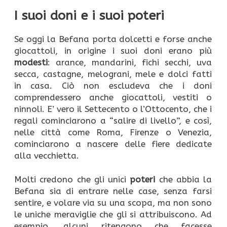
I suoi doni e i suoi poteri
Se oggi la Befana porta dolcetti e forse anche
giocattoli, in origine i suoi doni erano più
modesti
: arance, mandarini, fichi secchi, uva
secca, castagne, melograni, mele e dolci fatti
in casa. Ciò non escludeva che i doni
comprendessero anche giocattoli, vestiti o
ninnoli. E’ vero il Settecento o l’Ottocento, che i
regali cominciarono a “salire di livello”, e così,
nelle città come Roma, Firenze o Venezia,
cominciarono a nascere delle fiere dedicate
alla vecchietta.
Molti credono che gli unici
poteri
che abbia la
Befana sia di entrare nelle case, senza farsi
sentire, e volare via su una scopa, ma non sono
le uniche meraviglie che gli si attribuiscono. Ad
esempio, alcuni ritengono che facesse