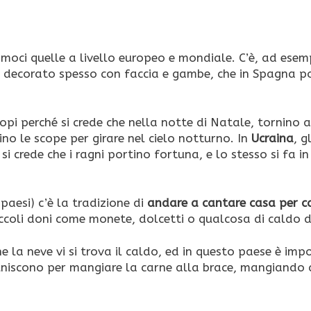
amoci quelle a livello europeo e mondiale. C’è, ad esem
o decorato spesso con faccia e gambe, che in Spagna po
opi perché si crede che nella notte di Natale, tornino 
ubino le scope per girare nel cielo notturno. In
Ucraina
, g
i crede che i ragni portino fortuna, e lo stesso si fa in
 paesi) c’è la tradizione di
andare a cantare casa per c
iccoli doni come monete, dolcetti o qualcosa di caldo d
he la neve vi si trova il caldo, ed in questo paese è im
riuniscono per mangiare la carne alla brace, mangiando