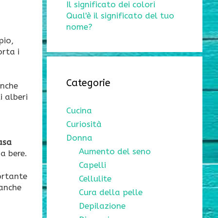
Il significato dei colori
Qual'è il significato del tuo
nome?
pio,
rta i
Categorie
anche
li alberi
Cucina
Curiosità
Donna
asa
Aumento del seno
a bere.
Capelli
portante
Cellulite
 anche
Cura della pelle
Depilazione