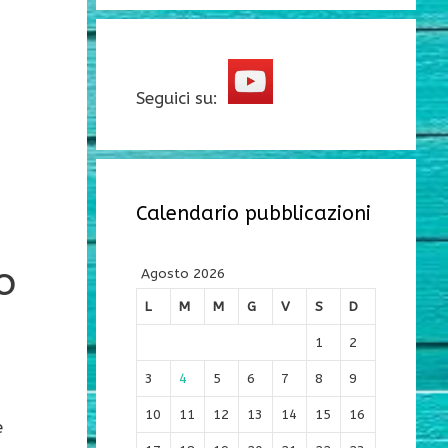
Seguici su:
Calendario pubblicazioni
o
Agosto 2026
L
M
M
G
V
S
D
1
2
3
4
5
6
7
8
9
10
11
12
13
14
15
16
e