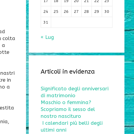
17
18
19
20
21
22
23
24
25
26
27
28
29
30
31
 ad
« Lug
u colta
, a
otte
Articoli in evidenza
 nastri
re in
imo a
Significato degli anniversari
di matrimonio
Maschio o femmina?
lestita
Scopriamo il sesso del
nostro nascituro
nia,
I calendari più belli degli
ultimi anni