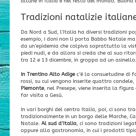
alcune in Italia e nel resto del mondo. Buona 
Tradizioni natalizie italian
Da Nord a Sud, l’Italia ha diversi tradizioni po
esempio, i doni non li porta Babbo Natale ma S
da un’epidemia che colpiva soprattutto la vist
piedi nudi, e da allora si creda che al suo rit
tra 12 e 13 dicembre, in groppa ad un asinello
In Trentino Alto Adige
c’è la consuetudine di f
rossi, su cui vengono inserite quattro candele
Piemonte
, nel Presepe, viene inserita la figu
far visita a Gesù.
In vari borghi del centro Italia, poi, ci sono tr
tradizionalmente in un borgo delle Marche, Ca
Natale.
Al sud d’Italia
, ci sono tradizioni leg
oppure alla gastronomia, in cui i prodotti tipi