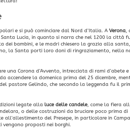
lettura!
e
polari e si può cominciare dal Nord d’Italia. A
Verona
,
anta Lucia, in quanto si narra che nel 1200 la città f
a dei bambini, e le madri chiesero la grazia alla santa
orno, la Santa porti loro doni di ringraziamento, nella n
.
are una Corona d’Avvento, intrecciata di rami d’abete e
, da accendere la domenica prima del 25 dicembre, ment
ra del pastore Gelindo, che secondo la leggenda fu il pr
adizioni legate alla
luce delle candele
, come la fiera al
ndelara, o delle costruzioni da bruciare poco prima di
ate all’allestimento del Presepe, in particolare in Campa
ci vengono proposti nei borghi.