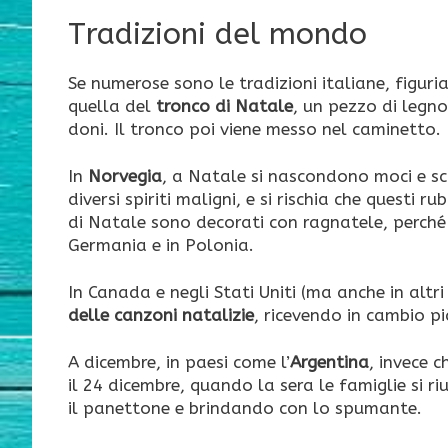
Tradizioni del mondo
Se numerose sono le tradizioni italiane, figuri
quella del
tronco di Natale
, un pezzo di legn
doni. Il tronco poi viene messo nel caminetto.
In
Norvegia
, a Natale si nascondono moci e sc
diversi spiriti maligni, e si rischia che questi r
di Natale sono decorati con ragnatele, perché s
Germania e in Polonia.
In Canada e negli Stati Uniti (ma anche in altri
delle canzoni natalizie
, ricevendo in cambio p
A dicembre, in paesi come l’
Argentina
, invece c
il 24 dicembre, quando la sera le famiglie si 
il panettone e brindando con lo spumante.