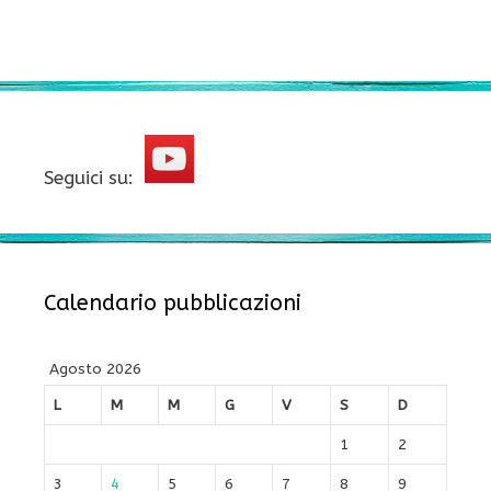
Seguici su:
Calendario pubblicazioni
Agosto 2026
L
M
M
G
V
S
D
1
2
3
4
5
6
7
8
9