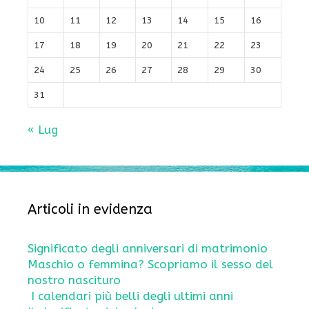
10
11
12
13
14
15
16
17
18
19
20
21
22
23
24
25
26
27
28
29
30
31
« Lug
Articoli in evidenza
Significato degli anniversari di matrimonio
Maschio o femmina? Scopriamo il sesso del
nostro nascituro
I calendari più belli degli ultimi anni