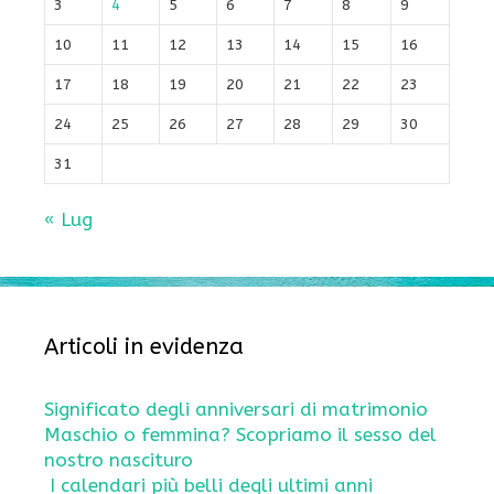
3
4
5
6
7
8
9
10
11
12
13
14
15
16
17
18
19
20
21
22
23
24
25
26
27
28
29
30
31
« Lug
Articoli in evidenza
Significato degli anniversari di matrimonio
Maschio o femmina? Scopriamo il sesso del
nostro nascituro
I calendari più belli degli ultimi anni