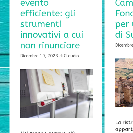
evento
Cam
efficiente: gli
Fon
strumenti
per 
innovativi a cui
di S
non rinunciare
Dicembr
Dicembre 19, 2023
di
Claudio
La rist
appart