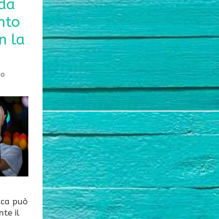
ida
nto
n la
io
cca può
te il