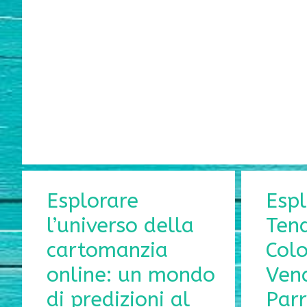
Esplorare
Espl
l’universo della
Tend
cartomanzia
Colo
online: un mondo
Vend
di predizioni al
Par