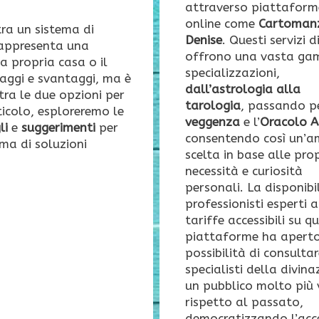
attraverso piattaform
online come
Cartoman
 tra un sistema di
Denise
. Questi servizi d
appresenta una
offrono una vasta ga
la propria casa o il
specializzazioni,
taggi e svantaggi, ma è
dall’astrologia alla
tra le due opzioni per
tarologia
, passando p
ticolo, esploreremo le
veggenza
e l’
Oracolo 
li
e
suggerimenti
per
consentendo così un’a
mma di soluzioni
scelta in base alle pro
necessità e curiosità
personali. La disponibil
professionisti esperti a
tariffe accessibili su q
piattaforme ha aperto
possibilità di consulta
specialisti della divina
un pubblico molto più
rispetto al passato,
democratizzando l’acc