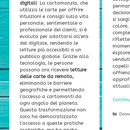
digitali
. La cartomanzia, che
perman
utilizza le carte per offrire
decisio
intuizioni e consigli sulla vita
si sceg
personale, sentimentale o
colore,
professionale dei clienti, si è
comple
evoluta per adattarsi all’era
riflett
del digitale, rendendo le
moment
letture più accessibili a un
esplore
pubblico globale. Grazie alla
venduti
tecnologia, le persone
capelli
possono ora ricevere
letture
offren
delle carte da remoto,
approf
eliminando le barriere
attuali
geografiche e permettendo
l’accesso a cartomanti da
Continu
ogni angolo del pianeta.
Questa trasformazione non
Categ
Donn
solo ha democratizzato
l’accesso a queste pratiche
esoteriche, ma ha anche