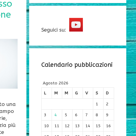
sso
one
Seguici su:
Calendario pubblicazioni
Agosto 2026
L
M
M
G
V
S
D
ato una
1
2
 campo
3
4
5
6
7
8
9
ie,
ia più
10
11
12
13
14
15
16
te