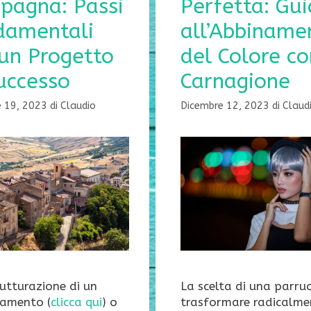
pagna: Passi
Perfetta: Gu
damentali
all’Abbiname
un Progetto
del Colore co
uccesso
Carnagione
e 19, 2023
di
Claudio
Dicembre 12, 2023
di
Claud
rutturazione di un
La scelta di una parru
amento (
clicca qui
) o
trasformare radicalmen