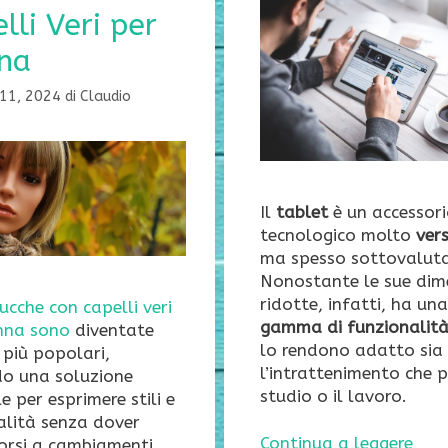
lli Veri per
na
 11, 2024
di
Claudio
Il
tablet
è un accessor
tecnologico molto
vers
ma spesso sottovalut
Nonostante le sue dim
ridotte, infatti, ha un
ucche con capelli veri
gamma di funzionalit
nna sono
diventate
lo rendono adatto sia
più popolari,
l’intrattenimento che p
do una soluzione
studio o il lavoro.
le per esprimere stili e
alità senza dover
Continua a leggere
orsi a cambiamenti