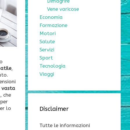
Dimagrire
Vene varicose
Economia
Formazione
Motori
Salute
Servizi
Sport
io
Tecnologia
atile
,
Viaggi
ato.
ensioni
a
vasta
à
, che
 per
er lo
Disclaimer
Tutte le informazioni