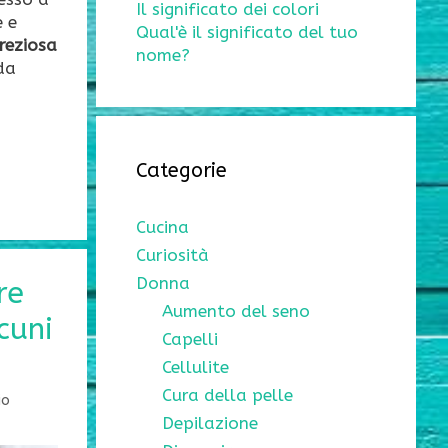
Il significato dei colori
e e
Qual'è il significato del tuo
preziosa
nome?
da
Categorie
Cucina
Curiosità
Donna
re
Aumento del seno
cuni
Capelli
Cellulite
Cura della pelle
io
Depilazione