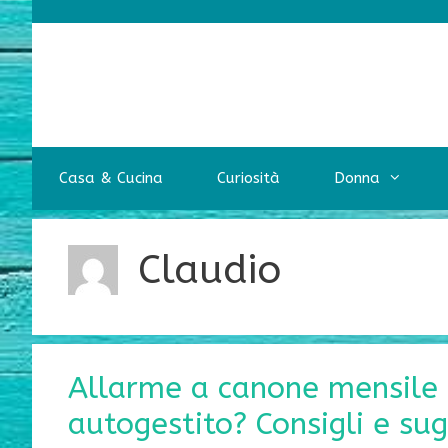
Vai
al
contenuto
Casa & Cucina
Curiosità
Donna
Claudio
Allarme a canone mensile
autogestito? Consigli e su