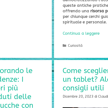
queste antiche pratich
offrendo una
risorsa 
per chiunque cerchi gui
spirituale e personale.
Continua a leggere
Categorie
Curiosità
orando le
Come sceglie
enze: I
un tablet? Al
ri più
consigli utili
uti delle
Dicembre 20, 2023
di
Claud
rucche con