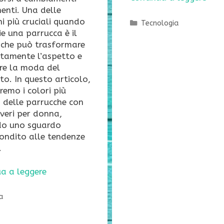
enti. Una delle
ni più cruciali quando
Categorie
Tecnologia
lie una parrucca è il
 che può trasformare
tamente l’aspetto e
ere la moda del
o. In questo articolo,
remo i colori più
 delle parrucche con
 veri per donna,
do uno sguardo
ondito alle tendenze
.
a a leggere
orie
a