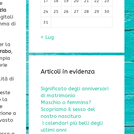
17
18
19
20
21
22
23
e
zia
24
25
26
27
28
29
30
igitali
31
mma di
« Lug
er la
Arabo
,
mpia
prie
Articoli in evidenza
ità di
Significato degli anniversari
ueste
di matrimonio
 la
Maschio o femmina?
re
Scopriamo il sesso del
zione a
nostro nascituro
 vasto
I calendari più belli degli
ultimi anni
esso a