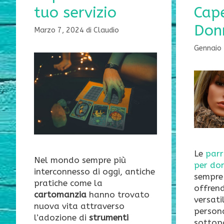
tuo servizio
Cape
Don
Marzo 7, 2024
di
Claudio
Gennaio
Le
parr
Nel mondo sempre più
per do
interconnesso di oggi, antiche
sempre 
pratiche come la
offren
cartomanzia
hanno trovato
versati
nuova vita attraverso
person
l’adozione di
strumenti
sottop