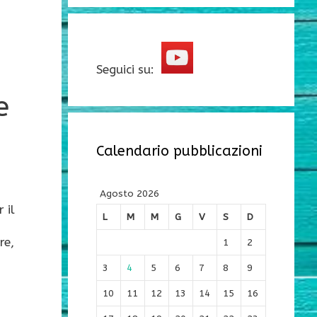
Seguici su:
e
Calendario pubblicazioni
Agosto 2026
 il
L
M
M
G
V
S
D
re,
1
2
3
4
5
6
7
8
9
10
11
12
13
14
15
16