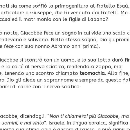
noti sia come soffiò la primogenitura al fratello Esaù,
n particolare a Giuseppe, che fu venduto dai fratelli. Ma
asa ed il matrimonio con le figlie di Labano?
una notte, Giacobbe fece un
sogno
in cui vide una scala 
cendevano e salivano. Nello stesso sogno, Dio gli prom
e fece con suo nonno Abramo anni prima).
iacobbe si scontrò con un uomo, e la sua lotta durò fi
, e lo colpì al nervo sciatico, rendendolo zoppo, ma
re, tenendo uno scontro chiamato
teomachia
. Alla fine,
lora Dio gli diede un soprannome e sempre da questo fa
barsi di carne con il nervo sciatico.
acobbe, dicendogli: “
Non ti chiamerai più Giacobbe, ma
 uomini, e hai vinto
“. Israele, in lingua ebraica, signifi
uesta sua etimologia è ancora discussa, e può signific