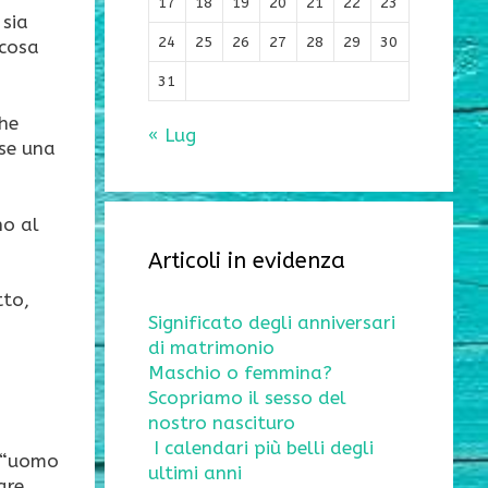
17
18
19
20
21
22
23
 sia
24
25
26
27
28
29
30
 cosa
31
che
« Lug
ise una
no al
Articoli in evidenza
tto,
Significato degli anniversari
di matrimonio
Maschio o femmina?
Scopriamo il sesso del
nostro nascituro
I calendari più belli degli
ca “uomo
ultimi anni
are