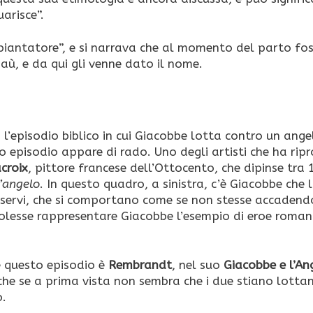
arisce”.
oppiantatore”, e si narrava che al momento del parto fo
aù, e da qui gli venne dato il nome.
l’episodio biblico in cui Giacobbe lotta contro un ange
sto episodio appare di rado. Uno degli artisti che ha ri
croix
, pittore francese dell’Ottocento, che dipinse tra
l’angelo
. In questo quadro, a sinistra, c’è Giacobbe che 
oi servi, che si comportano come se non stesse accadend
olesse rappresentare Giacobbe l’esempio di eroe romant
e questo episodio è
Rembrandt
, nel suo
Giacobbe e l’An
che se a prima vista non sembra che i due stiano lotta
o.