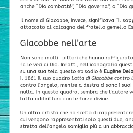
anche “Dio combatté”, “Dio governa”, o “Dio gu
Il nome di Giacobbe, invece, significava “il s
attaccato al calcagno del fratello gemello Es
Giacobbe nell’arte
Non sono molti i pittori che hanno raffigurato 
fa le veci di Dio. Infatti, nell’iconografia que
su una sua tela questo episodio è
Eugène Dela
il 1861 il suo quadro
Lotta di Giacobbe contro 
contro l’angelo, mentre a destra ci sono i su
nulla. In questo quadra, sembra che l’autore v
lotta addirittura con le forze divine.
Un altro artista che ha scelto di rappresentar
cui vengono rappresentati solo questi due, an
stretta dell’angelo somiglia più a un abbracci