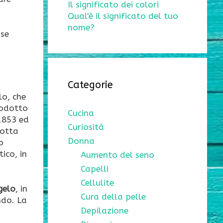
Il significato dei colori
Qual'è il significato del tuo
nome?
sse
Categorie
lo, che
prodotto
Cucina
 1853 ed
Curiosità
lotta
Donna
o
ico, in
Aumento del seno
Capelli
Cellulite
gelo
, in
Cura della pelle
ndo. La
Depilazione