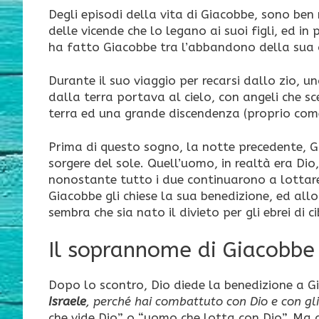
Degli episodi della vita di Giacobbe, sono ben 
delle vicende che lo legano ai suoi figli, ed i
ha fatto Giacobbe tra l’abbandono della sua c
Durante il suo viaggio per recarsi dallo zio, 
dalla terra portava al cielo, con angeli che s
terra ed una grande discendenza (proprio com
Prima di questo sogno, la notte precedente, G
sorgere del sole. Quell’uomo, in realtà era Dio
nonostante tutto i due continuarono a lotta
Giacobbe gli chiese la sua benedizione, ed al
sembra che sia nato il divieto per gli ebrei di ci
Il soprannome di Giacobbe
Dopo lo scontro, Dio diede la benedizione a Gi
Israele
, perché hai combattuto con Dio e con gli
che vide Dio” o “uomo che lotta con Dio”. Ma q