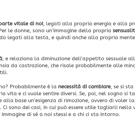
parte vitale di noi
, legati alla propria energia e alla p
 Per le donne, sono un’immagine della propria
sensuali
do legati alla testa, e quindi anche alla propria mente
tà
, e relaziona la diminuzione dell’appetito sessuale al
a ansia da castrazione, che risale probabilmente alle min
ili.
sogno? Probabilmente è la
necessità di cambiare
, se si sta
 vita e ci vuole sentire diversi. Se, poi, nel sogno si t
e alla base un’esigenza di rimozione, ovvero di voler la
Ci sono dei casi, in cui può essere utile tagliarli nella 
 immagine di sé a noi stessi e a chi ci sta intorno.