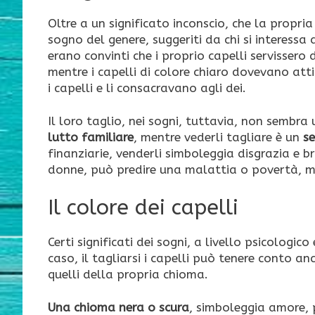
Oltre a un significato inconscio, che la propria 
sogno del genere, suggeriti da chi si interessa 
erano convinti che i proprio capelli servissero 
mentre i capelli di colore chiaro dovevano attir
i capelli e li consacravano agli dei.
Il loro taglio, nei sogni, tuttavia, non sembra u
lutto familiare
, mentre vederli tagliare è un
s
finanziarie, venderli simboleggia disgrazia e b
donne, può predire una malattia o povertà, me
Il colore dei capelli
Certi significati dei sogni, a livello psicologi
caso, il tagliarsi i capelli può tenere conto an
quelli della propria chioma.
Una chioma nera o scura
, simboleggia amore, 