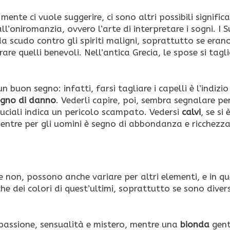
mente ci vuole suggerire, ci sono altri possibili significa
all’oniromanzia, ovvero l’arte di interpretare i sogni. I 
da scudo contro gli spiriti maligni, soprattutto se erano
are quelli benevoli. Nell’antica Grecia, le spose si tag
n buon segno: infatti, farsi tagliare i capelli è l’indizio
egno di danno
. Vederli capire, poi, sembra segnalare pe
ruciali indica un pericolo scampato. Vedersi
calvi
, se si 
ntre per gli uomini è segno di abbondanza e ricchezza
co e non, possono anche variare per altri elementi, e in q
che dei colori di quest’ultimi, soprattutto se sono diver
passione, sensualità e mistero, mentre una
bionda
gent