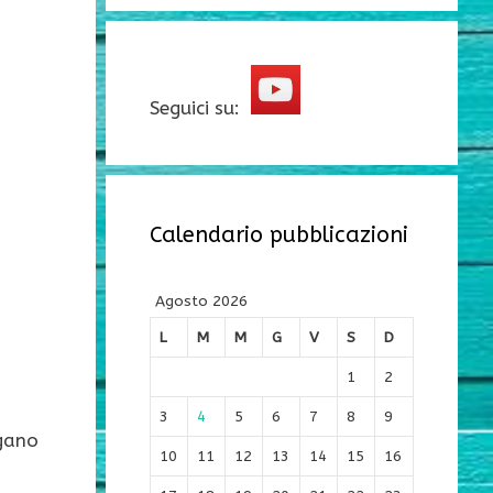
Seguici su:
Calendario pubblicazioni
Agosto 2026
L
M
M
G
V
S
D
1
2
3
4
5
6
7
8
9
ogano
10
11
12
13
14
15
16