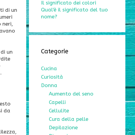
Il significato dei colori
Qual'è il significato del tuo
ti di un
nome?
Sumeri
 neri,
liavano
Categorie
 di un
rdite
è
Cucina
.
Curiosità
Donna
Aumento del seno
Capelli
uesto
si da
Cellulite
Cura della pelle
Depilazione
ilezza,