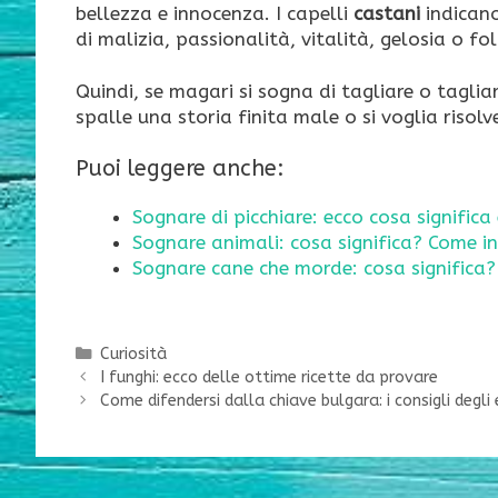
bellezza e innocenza. I capelli
castani
indicano
di malizia, passionalità, vitalità, gelosia o fol
Quindi, se magari si sogna di tagliare o taglia
spalle una storia finita male o si voglia risol
Puoi leggere anche:
Sognare di picchiare: ecco cosa significa 
Sognare animali: cosa significa? Come i
Sognare cane che morde: cosa significa?
Categorie
Curiosità
I funghi: ecco delle ottime ricette da provare
Come difendersi dalla chiave bulgara: i consigli degli 