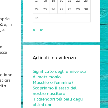
17
18
19
20
21
22
23
24
25
26
27
28
29
30
31
ropria
tà
e, in
, e
« Lug
le
acce
Articoli in evidenza
Significato degli anniversari
agliano
di matrimonio
sciarsi
Maschio o femmina?
vita
Scopriamo il sesso del
nostro nascituro
I calendari più belli degli
ultimi anni