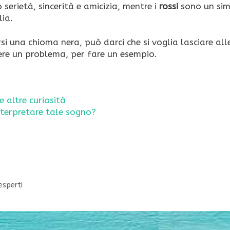
 serietà, sincerità e amicizia, mentre i
rossi
sono un si
lia.
rsi una chioma nera, può darci che si voglia lasciare all
vere un problema, per fare un esempio.
e altre curiosità
nterpretare tale sogno?
esperti