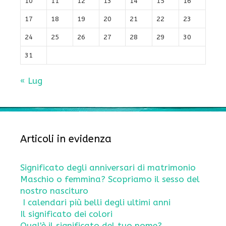
10
11
12
13
14
15
16
17
18
19
20
21
22
23
24
25
26
27
28
29
30
31
« Lug
Articoli in evidenza
Significato degli anniversari di matrimonio
Maschio o femmina? Scopriamo il sesso del
nostro nascituro
I calendari più belli degli ultimi anni
Il significato dei colori
Qual'è il significato del tuo nome?