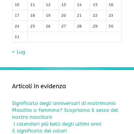
10
11
12
13
14
15
16
17
18
19
20
21
22
23
24
25
26
27
28
29
30
31
« Lug
Articoli in evidenza
Significato degli anniversari di matrimonio
Maschio o femmina? Scopriamo il sesso del
nostro nascituro
I calendari più belli degli ultimi anni
Il significato dei colori