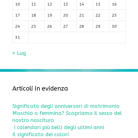
10
11
12
13
14
15
16
17
18
19
20
21
22
23
24
25
26
27
28
29
30
31
« Lug
Articoli in evidenza
Significato degli anniversari di matrimonio
Maschio o femmina? Scopriamo il sesso del
nostro nascituro
I calendari più belli degli ultimi anni
Il significato dei colori