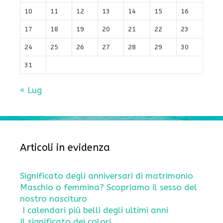
10
11
12
13
14
15
16
17
18
19
20
21
22
23
24
25
26
27
28
29
30
31
« Lug
Articoli in evidenza
Significato degli anniversari di matrimonio
Maschio o femmina? Scopriamo il sesso del
nostro nascituro
I calendari più belli degli ultimi anni
Il significato dei colori