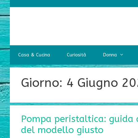
Vai
al
contenuto
Casa & Cucina
Curiosità
Donna
Giorno:
4 Giugno 2
Pompa peristaltica: guida 
del modello giusto