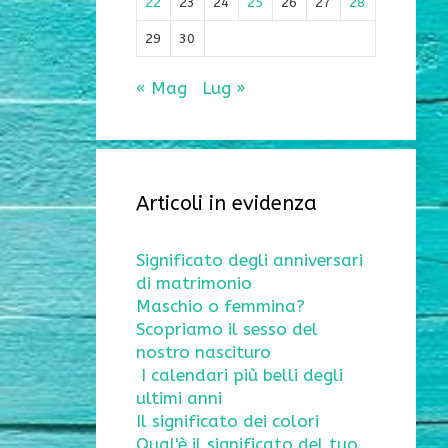
22
23
24
25
26
27
28
29
30
« Mag
Lug »
Articoli in evidenza
Significato degli anniversari
di matrimonio
Maschio o femmina?
Scopriamo il sesso del
nostro nascituro
I calendari più belli degli
ultimi anni
Il significato dei colori
Qual'è il significato del tuo