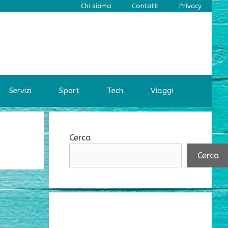
Chi siamo
Contatti
Privacy
Servizi
Sport
Tech
Viaggi
Cerca
Cerca