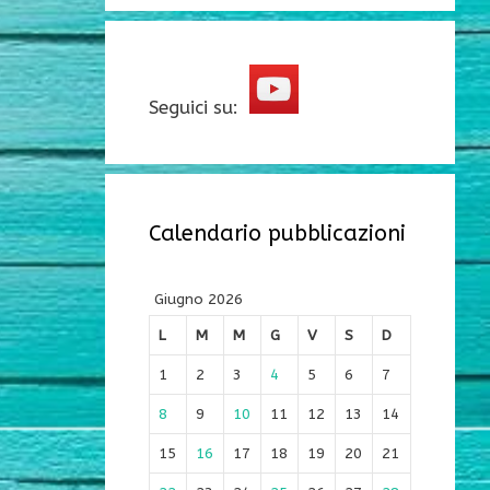
Seguici su:
Calendario pubblicazioni
Giugno 2026
L
M
M
G
V
S
D
1
2
3
4
5
6
7
8
9
10
11
12
13
14
15
16
17
18
19
20
21