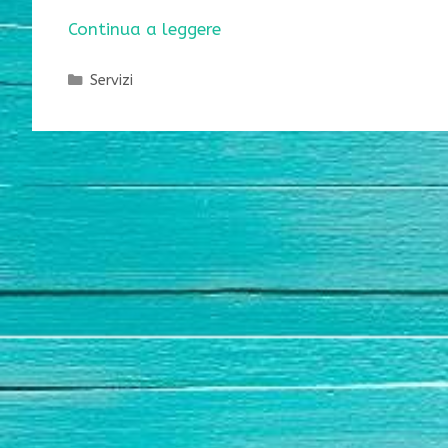
Continua a leggere
Categorie
Servizi