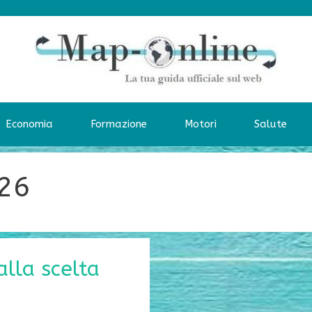
Economia
Formazione
Motori
Salute
026
alla scelta