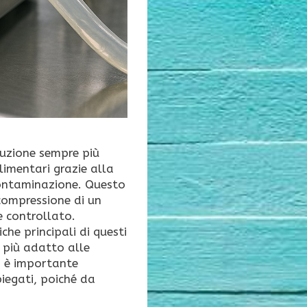
uzione sempre più
alimentari grazie alla
 contaminazione. Questo
 compressione di un
e controllato.
he principali di questi
o più adatto alle
e, è importante
piegati, poiché da