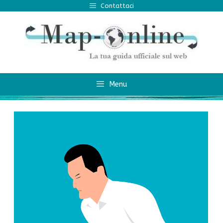
Vai
Contattaci
al
contenuto
Menu