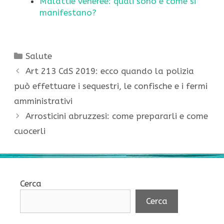
Malattie veneree: quali sono e come si
manifestano?
Categorie
Salute
Art 213 CdS 2019: ecco quando la polizia
può effettuare i sequestri, le confische e i fermi
amministrativi
Arrosticini abruzzesi: come prepararli e come
cuocerli
Cerca
Cerca