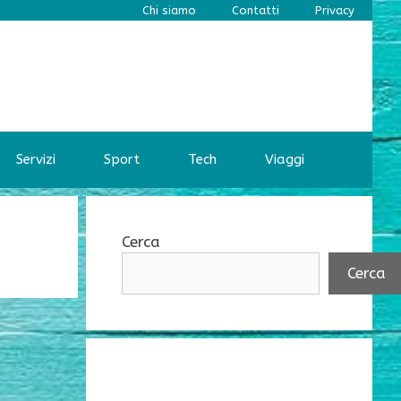
Chi siamo
Contatti
Privacy
Servizi
Sport
Tech
Viaggi
Cerca
Cerca