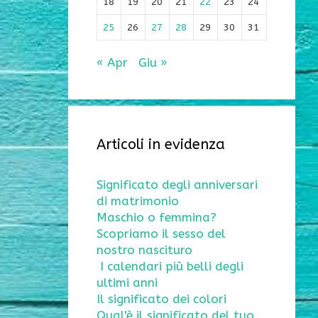
18
19
20
21
22
23
24
25
26
27
28
29
30
31
« Apr
Giu »
Articoli in evidenza
Significato degli anniversari
di matrimonio
Maschio o femmina?
Scopriamo il sesso del
nostro nascituro
I calendari più belli degli
ultimi anni
Il significato dei colori
Qual'è il significato del tuo