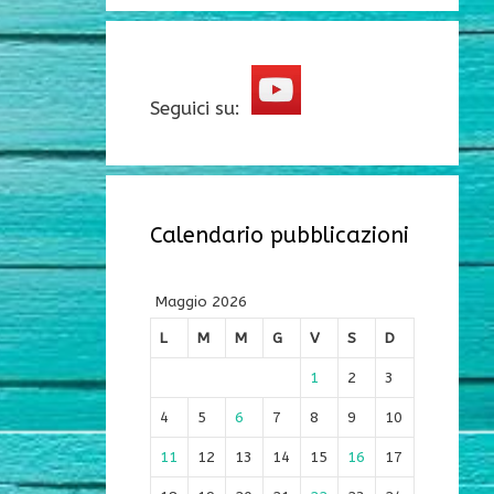
Seguici su:
Calendario pubblicazioni
Maggio 2026
L
M
M
G
V
S
D
1
2
3
4
5
6
7
8
9
10
11
12
13
14
15
16
17