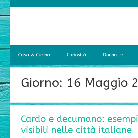
Vai
al
contenuto
Casa & Cucina
Curiosità
Donna
Giorno:
16 Maggio 
Cardo e decumano: esempi
visibili nelle città italiane