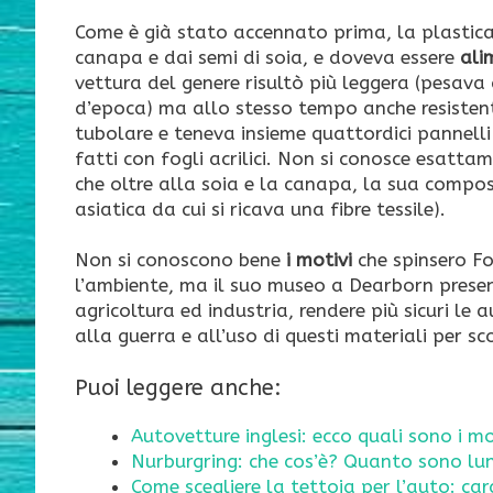
Come è già stato accennato prima, la plastica
canapa e dai semi di soia, e doveva essere
ali
vettura del genere risultò più leggera (pesava 
d’epoca) ma allo stesso tempo anche resistente 
tubolare e teneva insieme quattordici pannelli d
fatti con fogli acrilici. Non si conosce esat
che oltre alla soia e la canapa, la sua compo
asiatica da cui si ricava una fibre tessile).
Non si conoscono bene
i motivi
che spinsero Fo
l’ambiente, ma il suo museo a Dearborn present
agricoltura ed industria, rendere più sicuri le 
alla guerra e all’uso di questi materiali per sco
Puoi leggere anche:
Autovetture inglesi: ecco quali sono i m
Nurburgring: che cos’è? Quanto sono lun
Come scegliere la tettoia per l’auto: cara