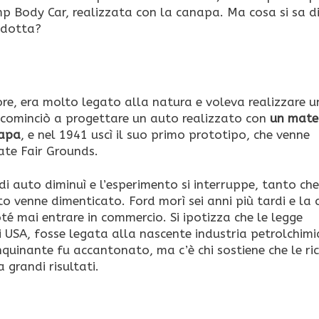
 Body Car, realizzata con la canapa. Ma cosa si sa d
odotta?
re, era molto legato alla natura e voleva realizzare u
37 cominciò a progettare un auto realizzato con
un mate
napa
, e nel 1941 uscì il suo primo prototipo, che venne
te Fair Grounds.
di auto diminuì e l’esperimento si interruppe, tanto che
to venne dimenticato. Ford morì sei anni più tardi e la
té mai entrare in commercio. Si ipotizza che le legge
i USA, fosse legata alla nascente industria petrolchimi
inquinante fu accantonato, ma c’è chi sostiene che le ri
grandi risultati.