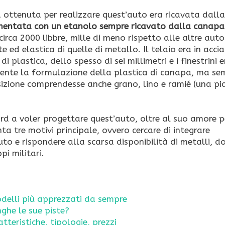
 ottenuta per realizzare quest’auto era ricavata dalla
mentata con un etanolo sempre ricavato dalla canapa
circa 2000 libbre, mille di meno rispetto alle altre auto
ed elastica di quelle di metallo. Il telaio era in accia
i plastica, dello spesso di sei millimetri e i finestrini 
tamente la formulazione della plastica di canapa, ma se
sizione comprendesse anche grano, lino e ramié (una pi
rd a voler progettare quest’auto, oltre al suo amore p
a tre motivi principale, ovvero cercare di integrare
auto e rispondere alla scarsa disponibilità di metalli, d
pi militari.
odelli più apprezzati da sempre
ghe le sue piste?
tteristiche, tipologie, prezzi