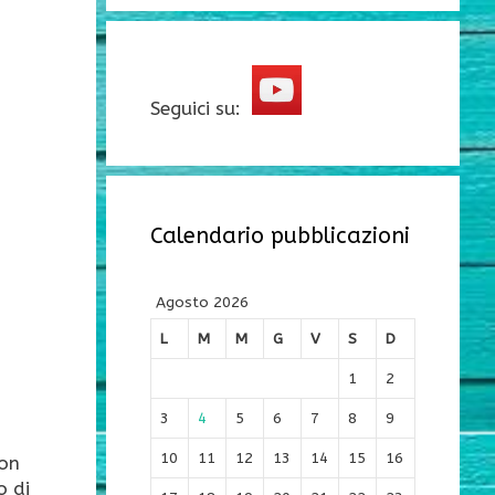
Seguici su:
Calendario pubblicazioni
Agosto 2026
L
M
M
G
V
S
D
1
2
3
4
5
6
7
8
9
10
11
12
13
14
15
16
non
o di