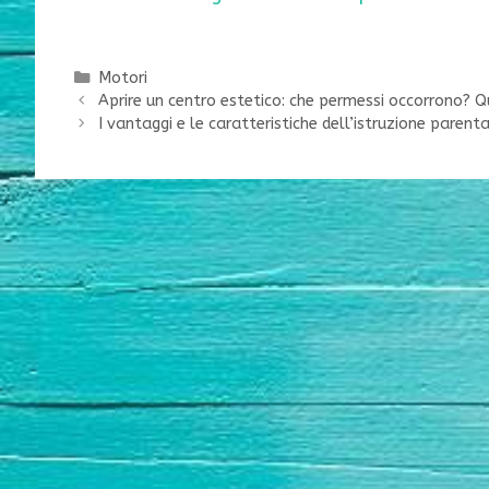
Categorie
Motori
Aprire un centro estetico: che permessi occorrono? 
I vantaggi e le caratteristiche dell’istruzione parent