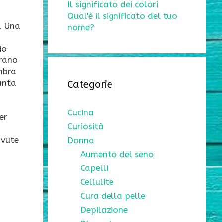
Il significato dei colori
Qual'è il significato del tuo
. Una
nome?
io
erano
mbra
anta
Categorie
Cucina
er
Curiosità
ovute
Donna
Aumento del seno
Capelli
Cellulite
Cura della pelle
Depilazione