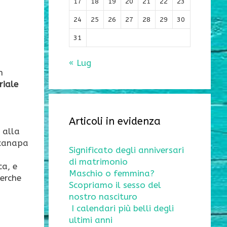
17
18
19
20
21
22
23
i
24
25
26
27
28
29
30
31
« Lug
n
riale
Articoli in evidenza
 alla
 canapa
Significato degli anniversari
di matrimonio
ca, e
Maschio o femmina?
cerche
Scopriamo il sesso del
nostro nascituro
I calendari più belli degli
ultimi anni