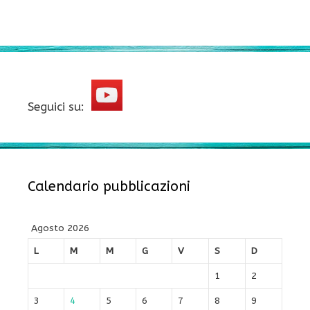
Seguici su:
Calendario pubblicazioni
Agosto 2026
L
M
M
G
V
S
D
1
2
3
4
5
6
7
8
9