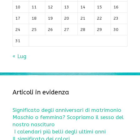
10
11
12
13
14
15
16
17
18
19
20
21
22
23
24
25
26
27
28
29
30
31
« Lug
Articoli in evidenza
Significato degli anniversari di matrimonio
Maschio o femmina? Scopriamo il sesso del
nostro nascituro
I calendari più belli degli ultimi anni
Il significato dei colori