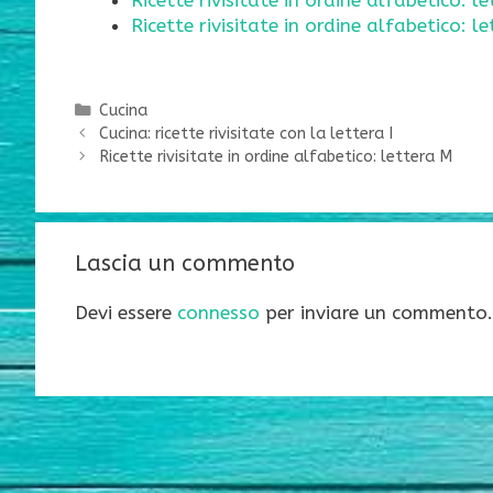
Ricette rivisitate in ordine alfabetico: l
Ricette rivisitate in ordine alfabetico: l
Categorie
Cucina
Cucina: ricette rivisitate con la lettera I
Ricette rivisitate in ordine alfabetico: lettera M
Lascia un commento
Devi essere
connesso
per inviare un commento.