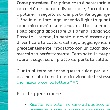
Come procedere:
Per prima cosa è necessario m
con metà del burro a disposizione, facendo ro
cipolline. In seguito sarà importante aggiunge
1 foglia di alloro, aggiungendo il giusto quanti
coperchio dovrà essere tenuto tutto il tempo,
sibilo bisogna abbassare la fiamma, lasciando 
Passato il tempo, la pentola dovrà essere ap
di verificare la cottura del sugo aggiungendo 
precedentemente impastato con un cucchiaio di
mescolato perfettamente. Terminata la prepara
sopra il sugo, su un piatto da portata caldo.
Giunta al termine anche questa guida per le ri
ottimo risultato nella replicazione delle stes
che iniziano con la lettera “M”
.
Puoi leggere anche:
Ricette rivisitate in ordine alfabetico: le