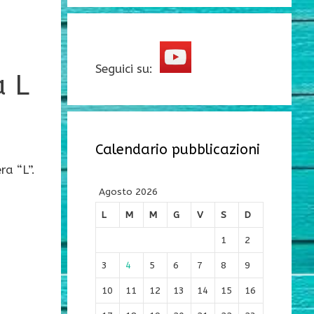
Seguici su:
a L
Calendario pubblicazioni
ra “L”.
Agosto 2026
L
M
M
G
V
S
D
1
2
o
3
4
5
6
7
8
9
10
11
12
13
14
15
16