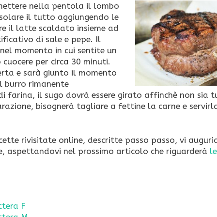
ettere nella pentola il lombo
solare il tutto aggiungendo le
re il latte scaldato insieme ad
ficativo di sale e pepe. Il
 nel momento in cui sentite un
cuocere per circa 30 minuti.
erta e sarà giunto il momento
il burro rimanente
 farina, il sugo dovrà essere girato affinchè non sia t
zione, bisognerà tagliare a fettine la carne e servirl
cette rivisitate online, descritte passo passo, vi augur
se, aspettandovi nel prossimo articolo che riguarderà
le
ttera F