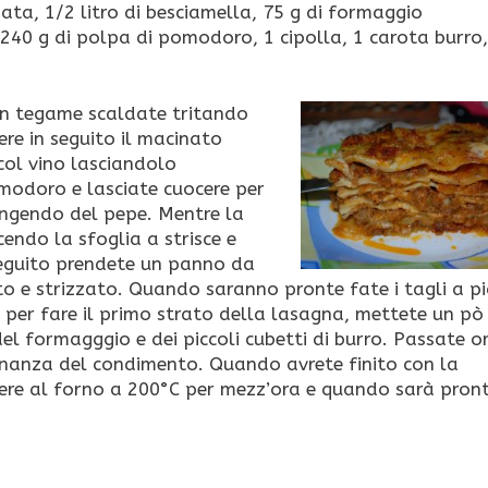
ata, 1/2 litro di besciamella, 75 g di formaggio
 240 g di polpa di pomodoro, 1 cipolla, 1 carota burro,
 un tegame scaldate tritando
ere in seguito il macinato
col vino lasciandolo
omodoro e lasciate cuocere per
iungendo del pepe. Mentre la
endo la sfoglia a strisce e
 seguito prendete un panno da
 e strizzato. Quando saranno pronte fate i tagli a pi
a per fare il primo strato della lasagna, mettete un pò 
el formagggio e dei piccoli cubetti di burro. Passate o
rnanza del condimento. Quando avrete finito con la
ocere al forno a 200°C per mezz’ora e quando sarà pron