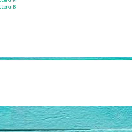
ettera M
ettera B