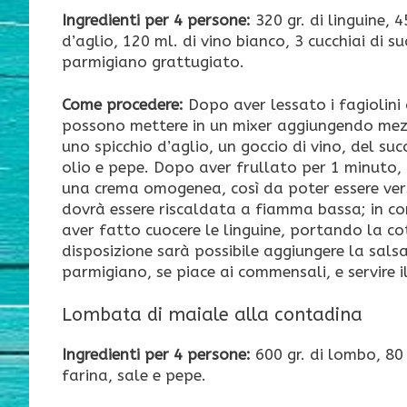
Ingredienti per 4 persone:
320 gr. di linguine, 4
d’aglio, 120 ml. di vino bianco, 3 cucchiai di suc
parmigiano grattugiato.
Come procedere:
Dopo aver lessato i fagiolini c
possono mettere in un mixer aggiungendo mezz
uno spicchio d’aglio, un goccio di vino, del suc
olio e pepe. Dopo aver frullato per 1 minuto
una crema omogenea, così da poter essere ver
dovrà essere riscaldata a fiamma bassa; in c
aver fatto cuocere le linguine, portando la c
disposizione sarà possibile aggiungere la salsa
parmigiano, se piace ai commensali, e servire 
Lombata di maiale alla contadina
Ingredienti per 4 persone:
600 gr. di lombo, 80 g
farina, sale e pepe.