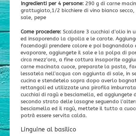
Ingredienti per 4 persone:
290 g di carne macin
grattugiato,1/2 bicchiere di vino bianco secco,
sale, pepe
Come procedere:
Scaldare 3 cucchiai d’olio in
ed insaporendo la cipolla e le carote. Aggiung
facendogli prendere colore e poi bagnandolo 
evaporare, aggiungete il sale e la polpa di p
circa mezz’ora, a fine cottura insaporite agg
carne macinata cuoce, preparate la pasta, fac
lessatela nell’acqua con aggiunta di sale, in
cucina e stendetelo sopra dopo averlo bagnato
rettangoli ed utilizzate una pirofila imburrat
cucchiai di ragù e besciamella, ed aggiungete d
secondo strato delle lasagne seguendo l’alte
besciamella ed il ragù, mettete il tutto a cu
potrà essere servita calda.
Linguine al basilico