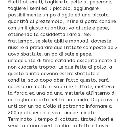
filetti ottenuti, togliere la pelle al peperone,
togliere i semi ed il picciolo, aggiungere
possibilimente un po d’aglio ed una piccola
quantità di prezzemolo, infine si potrà condire
con un il giusto quantitativo di sale e pepe,
ottenendo la cosiddetta farcia. Nel
frattempo, se siete abili e manuali, dovreste
riuscire a preparare due frittate composte da 2
uova sbattute, un po di sale e pepe,
un’aggiunta di timo ecitando assolutamente di
non cuocerle troppo. Le due fette di pollo, a
questo punto devono essere sbattute e
condite, solo dopo aber fatto questo, sarà
necessario metterci sopra le frittate, metterci
la farcia ed una ad una metterle all’interno di
un foglio di carta nel forno umido. Dopo averli
unti con un po d’olio si potranno infornare a
200 gradi per circa venticinque minuti.
Terminato il tempo di cottura, tirateli fuori e
servirlo dopo averli tagliati a fette ed aver