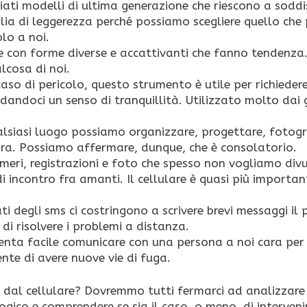
ati modelli di ultima generazione che riescono a soddis
lia di leggerezza perché possiamo scegliere quello che p
olo a noi.
i e con forme diverse e accattivanti che fanno tendenza.
lcosa di noi.
 caso di pericolo, questo strumento è utile per richieder
i, dandoci un senso di tranquillità. Utilizzato molto dai 
alsiasi luogo possiamo organizzare, progettare, fotogr
ora. Possiamo affermare, dunque, che è consolatorio.
umeri, registrazioni e foto che spesso non vogliamo div
i incontro fra amanti. Il cellulare è quasi più importan
ti degli sms ci costringono a scrivere brevi messaggi il 
à di risolvere i problemi a distanza.
venta facile comunicare con una persona a noi cara per
ente di avere nuove vie di fuga.
 dal cellulare? Dovremmo tutti fermarci ad analizzare 
ico e comprendere se sia il caso, o meno, di interveni