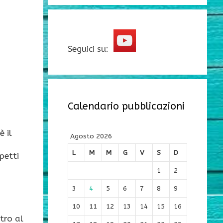
Seguici su:
Calendario pubblicazioni
è il
Agosto 2026
L
M
M
G
V
S
D
petti
1
2
3
4
5
6
7
8
9
10
11
12
13
14
15
16
tro al