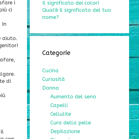
fare i
Il significato dei colori
iù ci
Qual'è il significato del tuo
nome?
 In
e aiuto.
genitori
Categorie
afare,
Cucina
ulgare.
Curiosità
te di
Donna
più
Aumento del seno
Capelli
Cellulite
Cura della pelle
Depilazione
il
re con