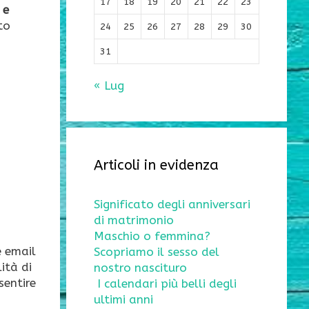
17
18
19
20
21
22
23
 e
to
24
25
26
27
28
29
30
31
« Lug
Articoli in evidenza
Significato degli anniversari
di matrimonio
Maschio o femmina?
e email
Scopriamo il sesso del
ità di
nostro nascituro
sentire
I calendari più belli degli
ultimi anni