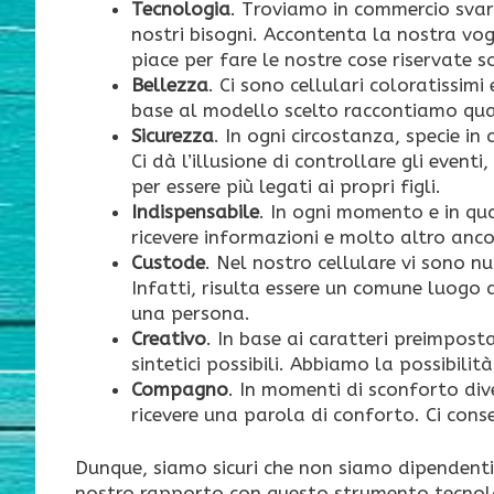
Tecnologia
. Troviamo in commercio svari
nostri bisogni. Accontenta la nostra vog
piace per fare le nostre cose riservate s
Bellezza
. Ci sono cellulari coloratissim
base al modello scelto raccontiamo qua
Sicurezza
. In ogni circostanza, specie in
Ci dà l’illusione di controllare gli event
per essere più legati ai propri figli.
Indispensabile
. In ogni momento e in qu
ricevere informazioni e molto altro anc
Custode
. Nel nostro cellulare vi sono n
Infatti, risulta essere un comune luogo d
una persona.
Creativo
. In base ai caratteri preimposta
sintetici possibili. Abbiamo la possibilit
Compagno
. In momenti di sconforto di
ricevere una parola di conforto. Ci cons
Dunque, siamo sicuri che non siamo dipendenti
nostro rapporto con questo strumento tecnolog