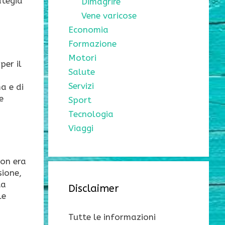
ategia
Dimagrire
Vene varicose
Economia
Formazione
Motori
per il
Salute
Servizi
a e di
e
Sport
Tecnologia
Viaggi
non era
sione,
ta
Disclaimer
le
Tutte le informazioni