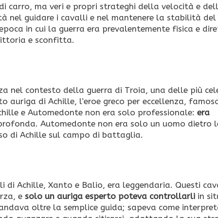
i carro, ma veri e propri strateghi della velocità e del
 nel guidare i cavalli e nel mantenere la stabilità del
’epoca in cui la guerra era prevalentemente fisica e dire
ttoria e sconfitta.
 nel contesto della guerra di Troia, una delle più cele
to auriga di Achille, l’eroe greco per eccellenza, famos
 Achille e Automedonte non era solo professionale:
era
profonda. Automedonte non era solo un uomo dietro l
sso di Achille sul campo di battaglia.
 di Achille, Xanto e Balio, era leggendaria. Questi cava
orza, e
solo un auriga esperto poteva controllarli
in si
 andava oltre la semplice guida; sapeva come interpreta