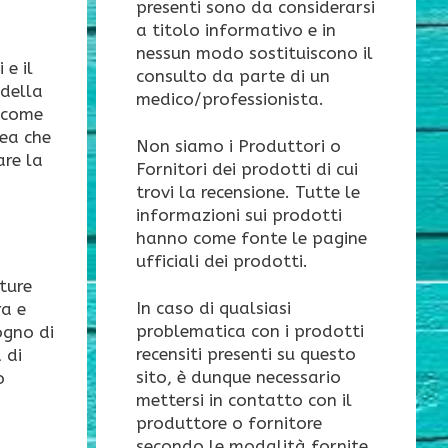
presenti sono da considerarsi
a titolo informativo e in
nessun modo sostituiscono il
 e il
consulto da parte di un
 della
medico/professionista.
i come
dea che
Non siamo i Produttori o
are la
Fornitori dei prodotti di cui
trovi la recensione. Tutte le
informazioni sui prodotti
hanno come fonte le pagine
ufficiali dei prodotti.
ture
In caso di qualsiasi
ra e
problematica con i prodotti
ogno di
recensiti presenti su questo
 di
sito, è dunque necessario
o
mettersi in contatto con il
produttore o fornitore
secondo le modalità fornite