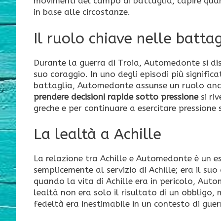
movimenti del campo di battaglia, capire qua
in base alle circostanze.
Il ruolo chiave nelle battag
Durante la guerra di Troia, Automedonte si dis
suo coraggio. In uno degli episodi più signific
battaglia, Automedonte assunse un ruolo anco
prendere decisioni rapide sotto pressione
si ri
greche e per continuare a esercitare pressione s
La lealtà a Achille
La relazione tra Achille e Automedonte è un 
semplicemente al servizio di Achille; era il su
quando la vita di Achille era in pericolo, Au
lealtà non era solo il risultato di un obbligo,
fedeltà era inestimabile in un contesto di guer