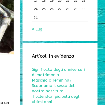
17
18
19
20
21
22
23
24
25
26
27
28
29
30
31
« Lug
Articoli in evidenza
Significato degli anniversari
di matrimonio
Maschio o femmina?
Scopriamo il sesso del
nostro nascituro
I calendari più belli degli
ultimi anni
no un