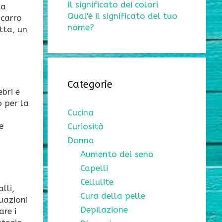
Il significato dei colori
la
Qual'è il significato del tuo
 carro
nome?
tta, un
Categorie
bri e
o per la
Cucina
e
Curiosità
Donna
Aumento del seno
Capelli
Cellulite
lli,
Cura della pelle
tuazioni
Depilazione
re i