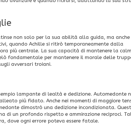
ndo avanzare e quando ritirarsi, adattando la sua str
lie
tinse non solo per la sua abilità alla guida, ma anche 
ativi, quando Achille si ritirò temporaneamente dalla
ra più centrale. La sua capacità di mantenere la calm
velò fondamentale per mantenere il morale delle trupp
ugli avversari troiani.
esempio lampante di lealtà e dedizione. Automedonte 
o alleato più fidato. Anche nei momenti di maggiore ten
tomedonte dimostrò una dedizione incondizionata. Ques
 ma di un profondo rispetto e ammirazione reciproci. Ta
ra, dove ogni errore poteva essere fatale.