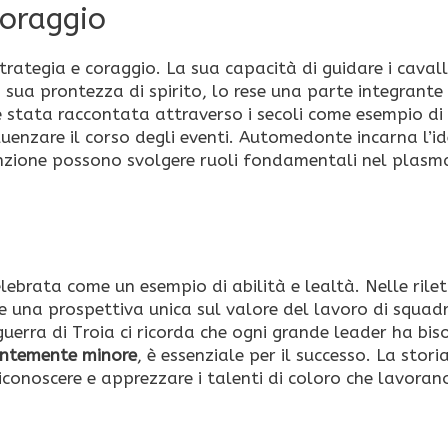
coraggio
ategia e coraggio. La sua capacità di guidare i cavalli
a sua prontezza di spirito, lo rese una parte integrante
 è stata raccontata attraverso i secoli come esempio d
uenzare il corso degli eventi. Automedonte incarna l’i
enzione possono svolgere ruoli fondamentali nel plasm
ebrata come un esempio di abilità e lealtà. Nelle rilet
re una prospettiva unica sul valore del lavoro di squad
 guerra di Troia ci ricorda che ogni grande leader ha bis
entemente minore
, è essenziale per il successo. La storia
conoscere e apprezzare i talenti di coloro che lavoran