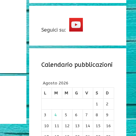
Seguici su:
Calendario pubblicazioni
Agosto 2026
L
M
M
G
V
S
D
1
2
3
4
5
6
7
8
9
10
11
12
13
14
15
16