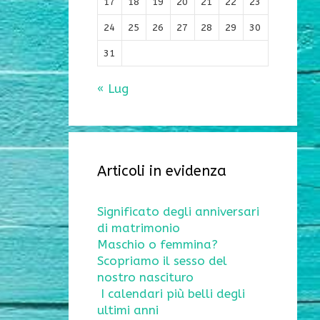
17
18
19
20
21
22
23
24
25
26
27
28
29
30
31
« Lug
Articoli in evidenza
Significato degli anniversari
di matrimonio
Maschio o femmina?
Scopriamo il sesso del
nostro nascituro
I calendari più belli degli
ultimi anni