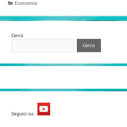
Categorie
Economia
Cerca
Cerca
Seguici su: