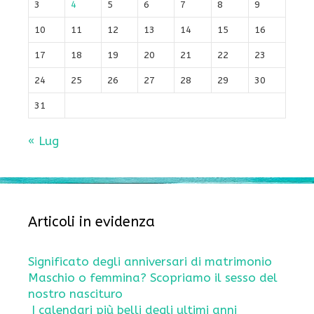
3
4
5
6
7
8
9
10
11
12
13
14
15
16
17
18
19
20
21
22
23
24
25
26
27
28
29
30
31
« Lug
Articoli in evidenza
Significato degli anniversari di matrimonio
Maschio o femmina? Scopriamo il sesso del
nostro nascituro
I calendari più belli degli ultimi anni