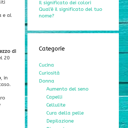
iti
Il significato dei colori
Qual'è il significato del tuo
a e al
nome?
Categorie
ezzo di
el 20
Cucina
Curiosità
o
, in
Donna
caso.
Aumento del seno
Capelli
tro
e
Cellulite
Cura della pelle
Depilazione