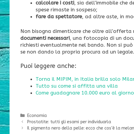
calcolare i costi
, sia dell’immobile che d
spese rimaste in sospeso;
fare da spettatore
, ad altre aste, in m
Non bisogna dimenticare che oltre all’offerta n
documenti necessari
, una fotocopia di un docu
richiesti eventualmente nel bando. Non si può
se non dando la propria procura ad un legale
Puoi leggere anche:
Torna il MIPIM, in Italia brilla solo Mil
Tutto su come si affitta una villa
Come guadagnare 10.000 euro al giorno
Categorie
Economia
Prostatite: tutti gli esami per individuarla
Il pigmento nero della pelle: ecco che cos’è la mela