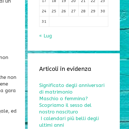
di un
17
18
19
20
21
22
23
24
25
26
27
28
29
30
31
« Lug
 non
Articoli in evidenza
 che non
iene
Significato degli anniversari
la gara
di matrimonio
Maschio o femmina?
Scopriamo il sesso del
gale, ed
nostro nascituro
I calendari più belli degli
ultimi anni