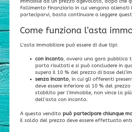
immobile ad un prezzo agevolato, dopo che que
fallimento finanziario in cui vengono alienati 
parteciparvi, basta continuare a leggere ques
Come funziona l’asta immob
L’asta immobiliare può essere di due tipi:
con incanto
, ovvero una gara pubblica t
porta risultati e si può concludere in 
supera il 10 % del prezzo di base dell’i
senza incanto
, in cui gli offerenti pre
deve essere inferiore al 10 % del prezzo 
stabilito per l’immobile, non vince la p
dell’asta con incanto.
A questa vendita
può partecipare chiunque ma
il saldo del prezzo deve essere effettuato ent