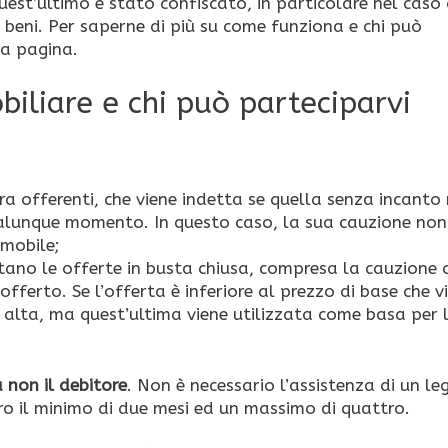
st’ultimo è stato confiscato, in particolare nel caso 
i beni. Per saperne di più su come funziona e chi può
ta pagina.
iliare e chi può parteciparvi
ra offerenti, che viene indetta se quella senza incanto
qualunque momento. In questo caso, la sua cauzione non
mmobile;
sentano le offerte in busta chiusa, compresa la cauzione
offerto. Se l’offerta è inferiore al prezzo di base che v
iù alta, ma quest’ultima viene utilizzata come basa per 
 non il debitore
. Non è necessario l’assistenza di un le
ro il minimo di due mesi ed un massimo di quattro.