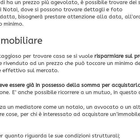
di ha un prezzo più agevolato, è possibile trovare dei s
ei Notai, dove si possono trovare dettagli e foto
datta, bisognerà prestare attenzione alla data, all’or
io minimo.
immobiliare
taggioso per trovare casa se si vuole
risparmiare sul pr
ene rivenduto ad un prezzo che può toccare un minimo d
 effettivo sul mercato.
eve essere già in possesso della somma per acquistarl
ne. E’ anche possibile ricorrere a un mutuo, in questo 
nza un mediatore come un notaio, un avvocato o un al
re cose, per chi è interessato ad acquistare un’immobil
r quanto riguarda le sue condizioni strutturali;