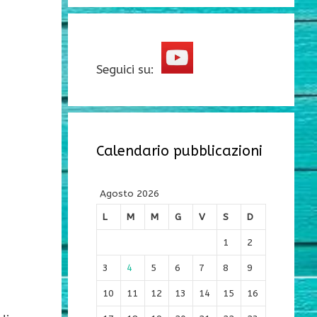
Seguici su:
Calendario pubblicazioni
Agosto 2026
L
M
M
G
V
S
D
1
2
3
4
5
6
7
8
9
10
11
12
13
14
15
16
n