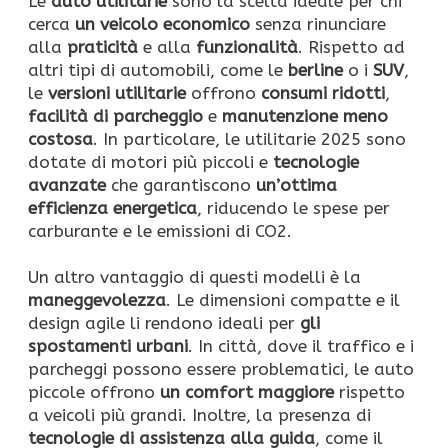
Le
auto utilitarie
sono la scelta ideale per chi
cerca
un veicolo economico
senza rinunciare
alla
praticità
e alla
funzionalità
. Rispetto ad
altri tipi di automobili, come le
berline
o i
SUV
,
le
versioni utilitarie
offrono
consumi ridotti
,
facilità di parcheggio
e
manutenzione meno
costosa
. In particolare, le utilitarie 2025 sono
dotate di motori più piccoli e
tecnologie
avanzate
che garantiscono
un’ottima
efficienza energetica
, riducendo le spese per
carburante e le emissioni di CO2.
Un altro vantaggio di questi modelli è la
maneggevolezza
. Le dimensioni compatte e il
design agile li rendono ideali per
gli
spostamenti urbani
. In città, dove il traffico e i
parcheggi possono essere problematici, le auto
piccole offrono
un comfort maggiore
rispetto
a veicoli più grandi. Inoltre, la presenza di
tecnologie di assistenza alla guida
, come il