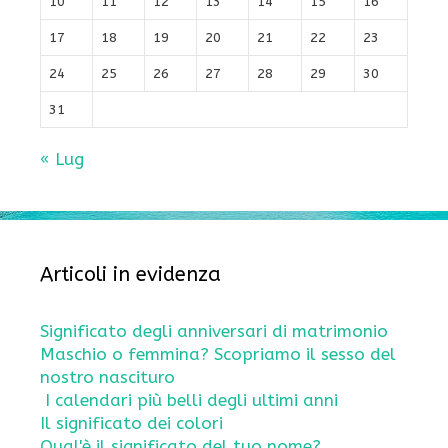
10
11
12
13
14
15
16
17
18
19
20
21
22
23
24
25
26
27
28
29
30
31
« Lug
Articoli in evidenza
Significato degli anniversari di matrimonio
Maschio o femmina? Scopriamo il sesso del
nostro nascituro
I calendari più belli degli ultimi anni
Il significato dei colori
Qual'è il significato del tuo nome?