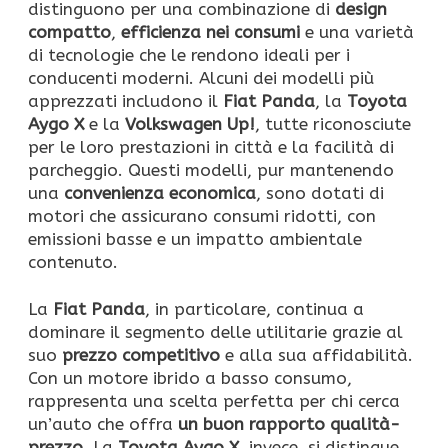
distinguono per una combinazione di
design
compatto
,
efficienza nei consumi
e una varietà
di tecnologie che le rendono ideali per i
conducenti moderni. Alcuni dei modelli più
apprezzati includono il
Fiat Panda
, la
Toyota
Aygo X
e la
Volkswagen Up!
, tutte riconosciute
per le loro prestazioni in città e la facilità di
parcheggio. Questi modelli, pur mantenendo
una
convenienza economica
, sono dotati di
motori che assicurano consumi ridotti, con
emissioni basse e un impatto ambientale
contenuto.
La
Fiat Panda
, in particolare, continua a
dominare il segmento delle utilitarie grazie al
suo
prezzo competitivo
e alla sua affidabilità.
Con un motore ibrido a basso consumo,
rappresenta una scelta perfetta per chi cerca
un’auto che offra
un buon rapporto qualità-
prezzo
. La
Toyota Aygo X
, invece, si distingue