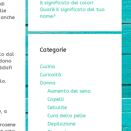
Il significato dei colori
di
Qual'è il significato del tuo
lle
nome?
a anche
Categorie
to dal
ndono
Cucina
disfi
Curiosità
lo.
Donna
Aumento del seno
Capelli
Cellulite
e, a
Cura della pelle
Depilazione
erosene