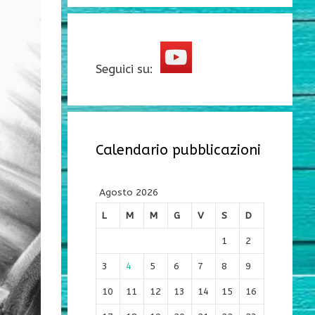
Seguici su:
Calendario pubblicazioni
Agosto 2026
L
M
M
G
V
S
D
1
2
3
4
5
6
7
8
9
10
11
12
13
14
15
16