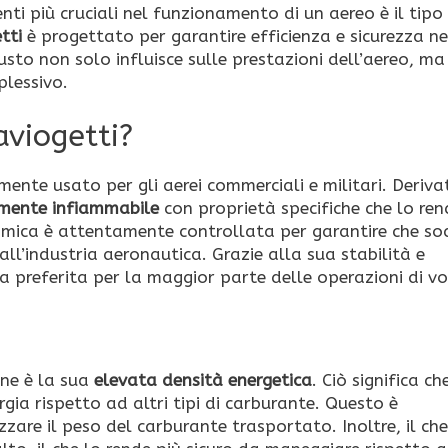
enti più cruciali nel funzionamento di un aereo è il tipo 
tti
è progettato per garantire efficienza e sicurezza ne
usto non solo influisce sulle prestazioni dell’aereo, m
plessivo.
aviogetti?
mente usato per gli aerei commerciali e militari. Deriva
amente infiammabile
con proprietà specifiche che lo re
himica è attentamente controllata per garantire che sod
dall’industria aeronautica. Grazie alla sua stabilità e
lta preferita per la maggior parte delle operazioni di vo
ene è la sua
elevata densità energetica
. Ciò significa ch
rgia rispetto ad altri tipi di carburante. Questo è
zare il peso del carburante trasportato. Inoltre, il ch