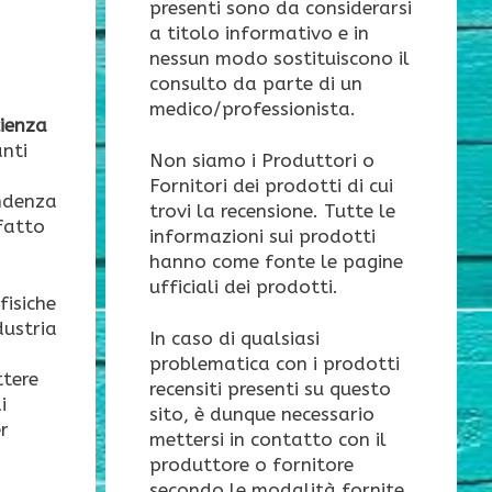
presenti sono da considerarsi
a titolo informativo e in
nessun modo sostituiscono il
consulto da parte di un
medico/professionista.
cienza
anti
Non siamo i Produttori o
Fornitori dei prodotti di cui
endenza
trovi la recensione. Tutte le
 fatto
informazioni sui prodotti
hanno come fonte le pagine
ufficiali dei prodotti.
fisiche
dustria
In caso di qualsiasi
problematica con i prodotti
ttere
recensiti presenti su questo
i
sito, è dunque necessario
er
mettersi in contatto con il
produttore o fornitore
secondo le modalità fornite