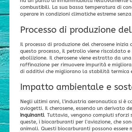
ha un punto di infiammabilità relativamente al
combustibili. La sua bassa temperatura di con
operare in condizioni climatiche estreme senza
Processo di produzione de
Il processo di produzione del cherosene inizia 
questo processo, il petrolio viene riscaldato e
ebollizione. Il cherosene viene estratto da una 
raffinazione per rimuovere impurità e migliora
di additivi che migliorano la stabilità termica
Impatto ambientale e soste
Negli ultimi anni, l’industria aeronautica si 
aviogetti. Il cherosene, essendo un derivato de
inquinanti
. Tuttavia, vengono compiuti sforzi si
queste, i biocarburanti per l’aviazione, che son
animali. Questi biocarburanti possono essere m