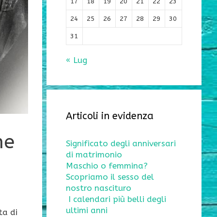
17
18
19
20
21
22
23
24
25
26
27
28
29
30
31
« Lug
Articoli in evidenza
ne
Significato degli anniversari
di matrimonio
Maschio o femmina?
Scopriamo il sesso del
nostro nascituro
I calendari più belli degli
ultimi anni
ta di