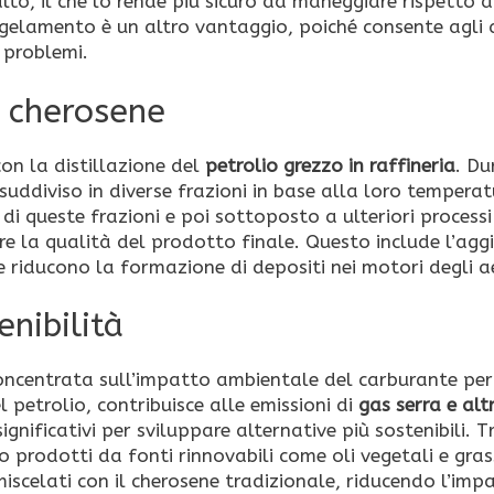
to, il che lo rende più sicuro da maneggiare rispetto a
gelamento è un altro vantaggio, poiché consente agli a
 problemi.
l cherosene
con la distillazione del
petrolio grezzo in raffineria
. Du
 suddiviso in diverse frazioni in base alla loro temperat
di queste frazioni e poi sottoposto a ulteriori processi
re la qualità del prodotto finale. Questo include l’agg
 e riducono la formazione di depositi nei motori degli ae
nibilità
è concentrata sull’impatto ambientale del carburante per
l petrolio, contribuisce alle emissioni di
gas serra e altr
gnificativi per sviluppare alternative più sostenibili. T
o prodotti da fonti rinnovabili come oli vegetali e gras
iscelati con il cherosene tradizionale, riducendo l’imp