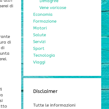
d altri
Dimagrire
erei di
Vene varicose
Economia
Formazione
Motori
Salute
rante
Servizi
ura di
 di
Sport
iunta
Tecnologia
rei.
Viaggi
i
Disclaimer
ra
si
Tutte le informazioni
atto