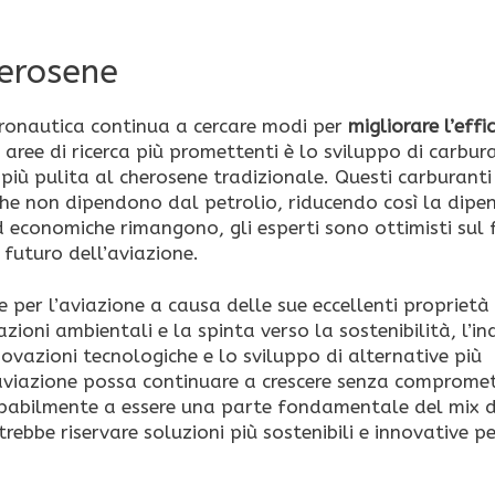
herosene
aeronautica continua a cercare modi per
migliorare l’effi
e aree di ricerca più promettenti è lo sviluppo di carbur
a più pulita al cherosene tradizionale. Questi carburanti
che non dipendono dal petrolio, riducendo così la dip
 ed economiche rimangono, gli esperti sono ottimisti sul
futuro dell’aviazione.
per l’aviazione a causa delle sue eccellenti proprietà 
zioni ambientali e la spinta verso la sostenibilità, l’in
novazioni tecnologiche e lo sviluppo di alternative più
l’aviazione possa continuare a crescere senza comprome
obabilmente a essere una parte fondamentale del mix d
trebbe riservare soluzioni più sostenibili e innovative p