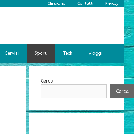
Chi siamo
Contatti
Privacy
Servizi
Sport
Tech
Viaggi
Cerca
Cerca