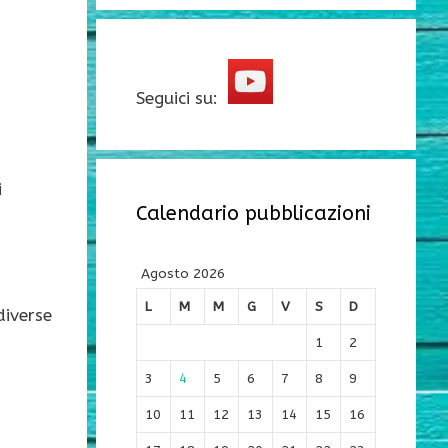
Seguici su:
i
Calendario pubblicazioni
Agosto 2026
L
M
M
G
V
S
D
diverse
1
2
3
4
5
6
7
8
9
10
11
12
13
14
15
16