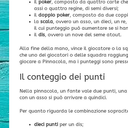
il
poker
, composto da quattro carte che
assi o quattro regine, di semi diversi;
il
doppio poker
, composto da due coppie 
la
scala
, ovvero un asso, un dieci, un r
il cui punteggio può aumentare se si han
il
dis
, ovvero un nove del seme atout.
Alla fine della mano, vince il giocatore o la 
che uno dei giocatori o delle squadra raggiung
giocare a Pinnacola, ma i punteggi sono presso
Il conteggio dei punti
Nella pinnacola, un fante vale due punti, una r
con un asso si può arrivare a quindici.
Per quanto riguarda le combinazione sopracitat
dieci punti
per un dis;