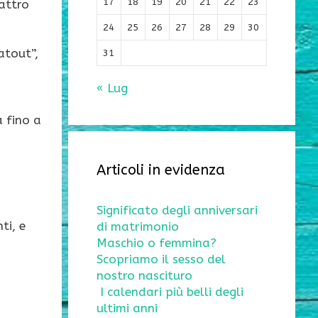
17
18
19
20
21
22
23
attro
24
25
26
27
28
29
30
atout”,
31
« Lug
a fino a
Articoli in evidenza
Significato degli anniversari
ti, e
di matrimonio
Maschio o femmina?
Scopriamo il sesso del
nostro nascituro
I calendari più belli degli
ultimi anni