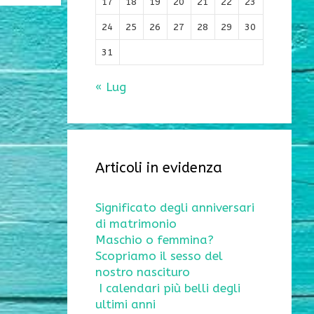
17
18
19
20
21
22
23
24
25
26
27
28
29
30
31
« Lug
Articoli in evidenza
Significato degli anniversari
di matrimonio
Maschio o femmina?
Scopriamo il sesso del
nostro nascituro
I calendari più belli degli
ultimi anni