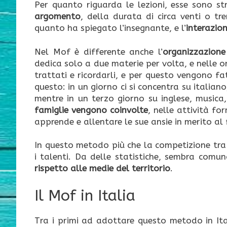
Per quanto riguarda le lezioni, esse sono st
argomento
, della durata di circa venti o tr
quanto ha spiegato l’insegnante, e l’
interazion
Nel Mof è differente anche l’
organizzazione
dedica solo a due materie per volta, e nelle or
trattati e ricordarli, e per questo vengono f
questo: in un giorno ci si concentra su italian
mentre in un terzo giorno su inglese, musica, 
famiglie vengono coinvolte
, nelle attività f
apprende e allentare le sue ansie in merito al
In questo metodo più che la competizione tra a
i talenti. Da delle statistiche, sembra comu
rispetto alle medie del territorio
.
Il Mof in Italia
Tra i primi ad adottare questo metodo in Ita