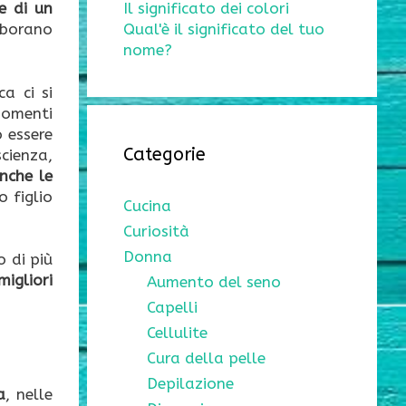
e di un
Il significato dei colori
laborano
Qual'è il significato del tuo
nome?
ca ci si
rgomenti
ò essere
Categorie
scienza,
nche le
 figlio
Cucina
Curiosità
Donna
o di più
migliori
Aumento del seno
Capelli
Cellulite
Cura della pelle
Depilazione
a
, nelle