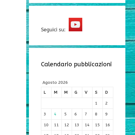
Seguici su:
Calendario pubblicazioni
Agosto 2026
L
M
M
G
V
S
D
1
2
3
4
5
6
7
8
9
10
11
12
13
14
15
16