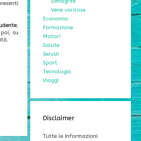
Dimagrire
presenti
Vene varicose
Economia
udente
,
Formazione
poi, su
Motori
ità.
Salute
Servizi
Sport
Tecnologia
Viaggi
Disclaimer
Tutte le informazioni