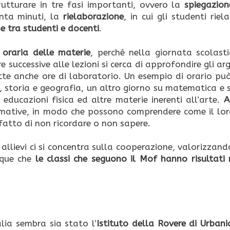
rutturare in tre fasi importanti, ovvero la
spiegazion
enta minuti, la
rielaborazione
, in cui gli studenti rie
e tra studenti e docenti
.
 oraria delle materie
, perché nella giornata scolasti
e successive alle lezioni si cerca di approfondire gli a
atte anche ore di laboratorio. Un esempio di orario pu
o, storia e geografia, un altro giorno su matematica e 
educazioni fisica ed altre materie inerenti all’arte.
A
ormative, in modo che possono comprendere come il loro
 fatto di non ricordare o non sapere.
llievi ci si concentra sulla cooperazione, valorizzand
nque che
le classi che seguono il Mof hanno risultati 
lia sembra sia stato l’
Istituto della Rovere di Urbani