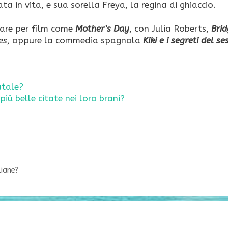
a in vita, e sua sorella Freya, la regina di ghiaccio.
tare per film come
Mother’s Day
, con Julia Roberts,
Brid
es
, oppure la commedia spagnola
Kiki e i segreti del se
atale?
iù belle citate nei loro brani?
liane?