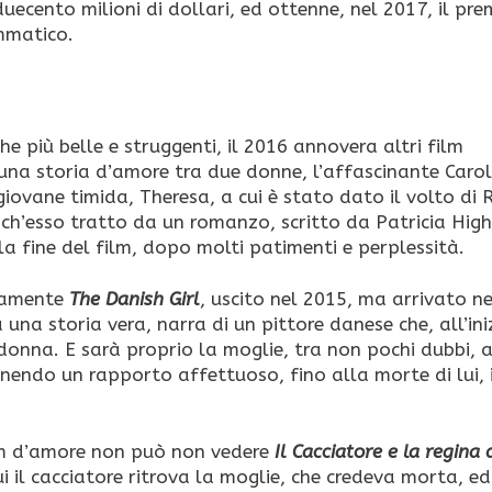
duecento milioni di dollari, ed ottenne, nel 2017, il pre
mmatico.
e più belle e struggenti, il 2016 annovera altri film
 una storia d’amore tra due donne, l’affascinante Carol
giovane timida, Theresa, a cui è stato dato il volto di
ch’esso tratto da un romanzo, scritto da Patricia High
la fine del film, dopo molti patimenti e perplessità.
ramente
The Danish Girl
, uscito nel 2015, ma arrivato ne
 una storia vera, narra di un pittore danese che, all’ini
donna. E sarà proprio la moglie, tra non pochi dubbi, 
endo un rapporto affettuoso, fino alla morte di lui, 
ilm d’amore non può non vedere
Il Cacciatore e la regina 
cui il cacciatore ritrova la moglie, che credeva morta, ed