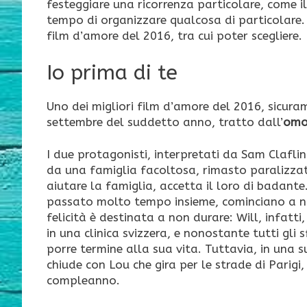
festeggiare una ricorrenza particolare, come i
tempo di organizzare qualcosa di particolare. Qu
film d’amore del 2016, tra cui poter scegliere.
Io prima di te
Uno dei migliori film d’amore del 2016, sicura
settembre del suddetto anno, tratto dall’
omon
I due protagonisti, interpretati da Sam Clafli
da una famiglia facoltosa, rimasto paralizza
aiutare la famiglia, accetta il loro di badante
passato molto tempo insieme, cominciano a nut
felicità è destinata a non durare: Will, infatti
in una clinica svizzera, e nonostante tutti gli 
porre termine alla sua vita. Tuttavia, in una s
chiude con Lou che gira per le strade di Parigi
compleanno.