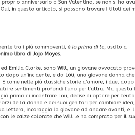
l proprio anniversario o San Valentino, se non si ha av
i, in questo articolo, si possono trovare i titoli dei m
mente tra i più commoventi, è
Io prima di te
, uscito a
imo libro di Jojo Moyes
.
n ed Emilia Clarke, sono
Will
, un giovane avvocato prov
to dopo un’incidente, e da
Lou
, una giovane donna che
. E come nelle più classiche storie d’amore, i due, dopo
rire sentimenti profondi l’uno per l’altra. Ma questa 
, già prima di incontrare Lou, decise di optare per l’eut
sforzi della donna e dei suoi genitori per cambiare idea
ua lettera, incoraggia la giovane ad andare avanti, e il 
, con le calze colorate che Will le ha comprato per il su