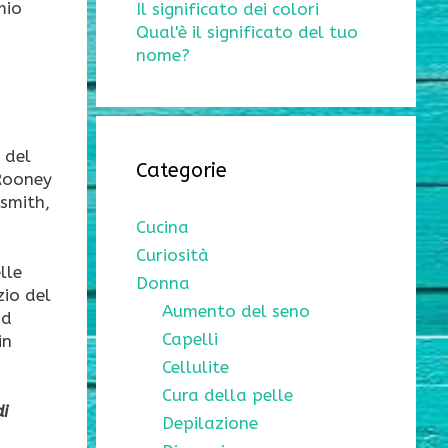
mio
Il significato dei colori
Qual'è il significato del tuo
nome?
 del
Categorie
 Rooney
smith,
Cucina
Curiosità
lle
Donna
zio del
Aumento del seno
ad
Capelli
in
Cellulite
Cura della pelle
di
Depilazione