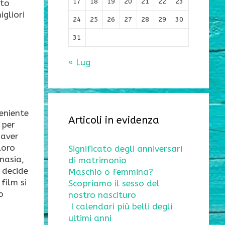
17
18
19
20
21
22
23
uto
igliori
24
25
26
27
28
29
30
31
« Lug
eniente
Articoli in evidenza
 per
 aver
loro
Significato degli anniversari
anasia,
di matrimonio
, decide
Maschio o femmina?
film si
Scopriamo il sesso del
o
nostro nascituro
I calendari più belli degli
ultimi anni