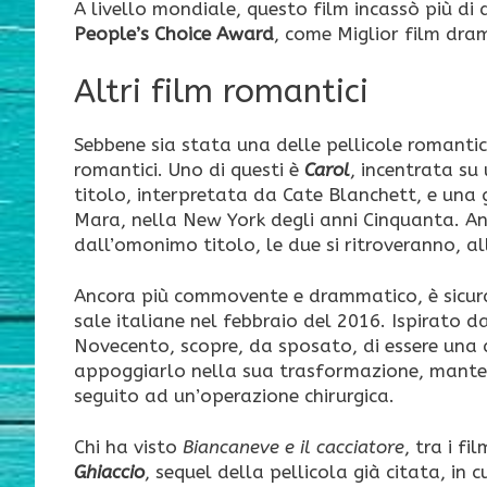
A livello mondiale, questo film incassò più di 
People’s Choice Award
, come Miglior film dra
Altri film romantici
Sebbene sia stata una delle pellicole romantich
romantici. Uno di questi è
Carol
, incentrata su
titolo, interpretata da Cate Blanchett, e una 
Mara, nella New York degli anni Cinquanta. An
dall’omonimo titolo, le due si ritroveranno, al
Ancora più commovente e drammatico, è sicu
sale italiane nel febbraio del 2016. Ispirato da
Novecento, scopre, da sposato, di essere una 
appoggiarlo nella sua trasformazione, manten
seguito ad un’operazione chirurgica.
Chi ha visto
Biancaneve e il cacciatore
, tra i f
Ghiaccio
, sequel della pellicola già citata, in 