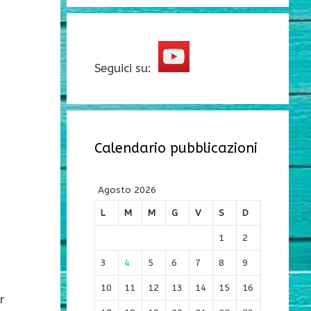
Seguici su:
Calendario pubblicazioni
Agosto 2026
L
M
M
G
V
S
D
1
2
3
4
5
6
7
8
9
10
11
12
13
14
15
16
r