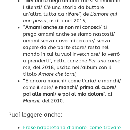
“
Nel bacio degli amanti
che si scambiano
i silenzi/ C’è una storia da buttare
un’altra tutta da rifare”, de
L’amore qui
non passa
, uscita nel 2015;
“
Amami anche se non mi conosci
/ ti
prego amami anche se siamo nascosti/
amami senza dovermi cercare/ senza
sapere da che parte stare/ resta nel
mondo in cui tu vuoi invecchiare/ io verrò
a prenderti”, nella canzone
Per uno come
me
, del 2018, uscita nell’album con il
titolo
Amore che torni
;
“E ancora manchi/ come l’aria/ e manchi/
come il sale/
e manchi/ prima al cuore/
poi alle mani/ e poi al mio dolore
“, di
Manchi
, del 2010.
Puoi leggere anche:
Frase napoletana d’amore: come trovare