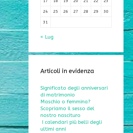
17
18
19
20
21
22
23
24
25
26
27
28
29
30
31
« Lug
Articoli in evidenza
Significato degli anniversari
di matrimonio
Maschio o femmina?
Scopriamo il sesso del
nostro nascituro
I calendari più belli degli
ultimi anni