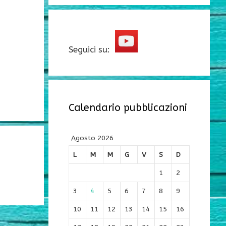
Seguici su:
Calendario pubblicazioni
Agosto 2026
L
M
M
G
V
S
D
1
2
3
4
5
6
7
8
9
10
11
12
13
14
15
16