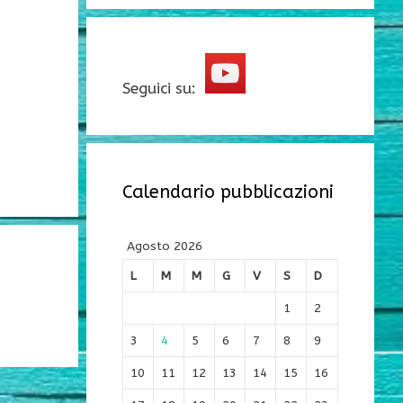
Seguici su:
Calendario pubblicazioni
Agosto 2026
L
M
M
G
V
S
D
1
2
3
4
5
6
7
8
9
10
11
12
13
14
15
16