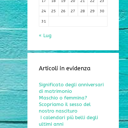
17
18
19
20
21
22
23
24
25
26
27
28
29
30
31
« Lug
Articoli in evidenza
Significato degli anniversari
di matrimonio
Maschio o femmina?
Scopriamo il sesso del
nostro nascituro
I calendari più belli degli
ultimi anni