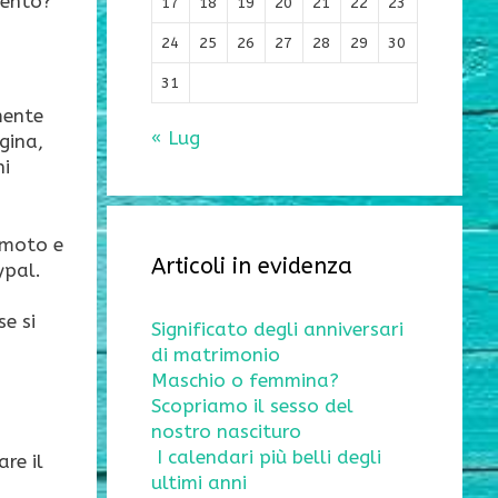
mento?
17
18
19
20
21
22
23
24
25
26
27
28
29
30
31
mente
« Lug
agina,
ni
 moto e
Articoli in evidenza
ypal.
se si
Significato degli anniversari
di matrimonio
Maschio o femmina?
Scopriamo il sesso del
nostro nascituro
I calendari più belli degli
re il
ultimi anni