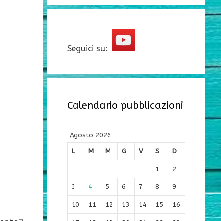
Seguici su:
Calendario pubblicazioni
Agosto 2026
L
M
M
G
V
S
D
1
2
3
4
5
6
7
8
9
10
11
12
13
14
15
16