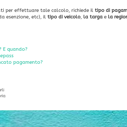
esti per effettuare tale calcolo, richiede il
tipo di paga
a esenzione, etc), il
tipo di veicolo
,
la targa
e
la regio
a? E quando?
lepass
ancato pagamento?
rli
ria