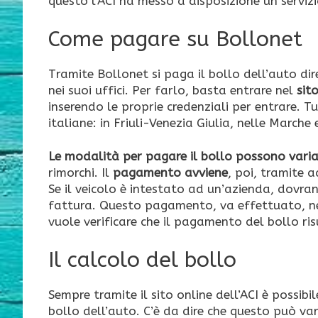
questo l’ACI ha messo a disposizione un serv
Come pagare su Bollonet
Tramite Bollonet si paga il bollo dell’auto di
nei suoi uffici. Per farlo, basta entrare nel
sito
inserendo le proprie credenziali per entrare. Tu
italiane: in Friuli-Venezia Giulia, nelle Marche 
Le modalità per pagare il bollo possono varia
rimorchi. Il
pagamento avviene
, poi, tramite 
Se il veicolo è intestato ad un’azienda, dovrann
fattura. Questo pagamento, va effettuato, ne
vuole verificare che il pagamento del bollo risu
Il calcolo del bollo
Sempre tramite il sito online dell’ACI è possibi
bollo dell’auto. C’è da dire che questo può va