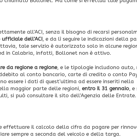
izio chiamato Bollonet. Ma come si effettua tale paga
rettamente all’ACI, senza il bisogno di recarsi personal
 ufficiale dell’ACI
, e da lì seguire le indicazioni della p
ttavia, tale servizio è autorizzato solo in alcune regio
ed in Calabria, infatti, Bollonet non è attivo.
re da regione a regione
, e le tipologie includono auto,
addebito al conto bancario, carte di credito o conto Pa
o essere i dati di quest’ultima ad essere inseriti nella
lla maggior parte delle regioni,
entro il 31 gennaio
, e 
lti, si può consultare il sito dell’Agenzia delle Entrate.
le effettuare il calcolo della cifra da pagare per rinnova
riare sempre a seconda del veicolo e della targa.