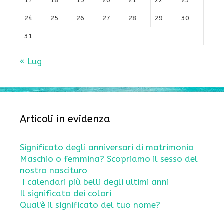
17
18
19
20
21
22
23
24
25
26
27
28
29
30
31
« Lug
Articoli in evidenza
Significato degli anniversari di matrimonio
Maschio o femmina? Scopriamo il sesso del
nostro nascituro
I calendari più belli degli ultimi anni
Il significato dei colori
Qual'è il significato del tuo nome?