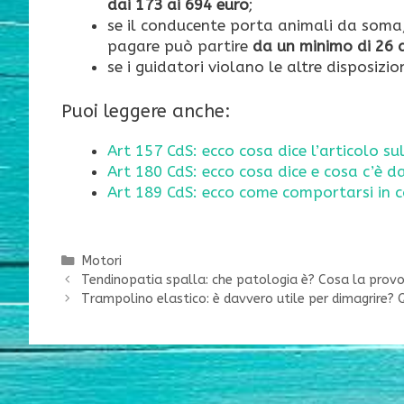
dai 173 ai 694 euro
;
se il conducente porta animali da soma,
pagare può partire
da un minimo di 26 
se i guidatori violano le altre disposizio
Puoi leggere anche:
Art 157 CdS: ecco cosa dice l’articolo sul
Art 180 CdS: ecco cosa dice e cosa c’è d
Art 189 CdS: ecco come comportarsi in ca
Categorie
Motori
Tendinopatia spalla: che patologia è? Cosa la prov
Trampolino elastico: è davvero utile per dimagrire? Qu