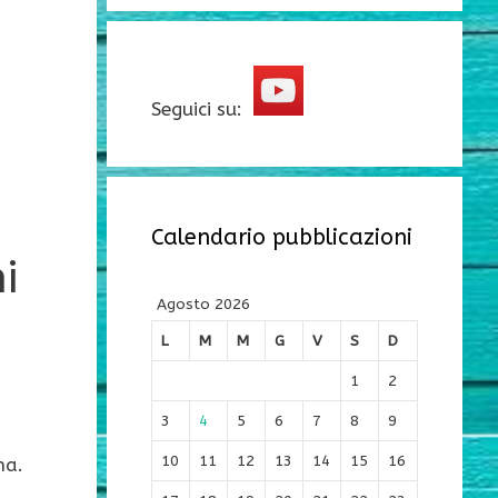
Seguici su:
Calendario pubblicazioni
i
Agosto 2026
L
M
M
G
V
S
D
1
2
3
4
5
6
7
8
9
10
11
12
13
14
15
16
na.