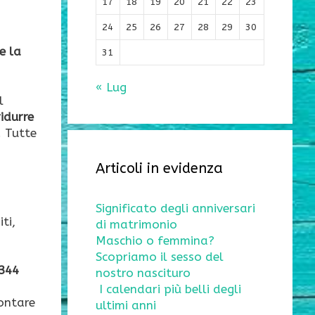
17
18
19
20
21
22
23
24
25
26
27
28
29
30
e la
31
« Lug
l
idurre
. Tutte
Articoli in evidenza
Significato degli anniversari
ti,
di matrimonio
Maschio o femmina?
Scopriamo il sesso del
 344
nostro nascituro
I calendari più belli degli
montare
ultimi anni