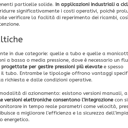
enenti particelle solide.
In applicazioni industriali a cic
idurre significativamente i costi operativi, poiché pro
abile verificare la facilità di reperimento dei ricambi, cos
tenzione.
ltiche
nte in due categorie: quelle a tubo e quelle a manicott
ni a bassa o media pressione, dove è necessario un fl
progettate per gestire pressioni più elevate
e spesso
 il tubo. Entrambe le tipologie offrono vantaggi specifi
a richiesta e dalle condizioni operative.
la modalità di azionamento: esistono versioni manuali, a
Le versioni elettroniche consentono l’integrazione
con si
nitorare in tempo reale parametri come velocità, pres
buisce a migliorare l’efficienza e la sicurezza dell’impi
o energetico.