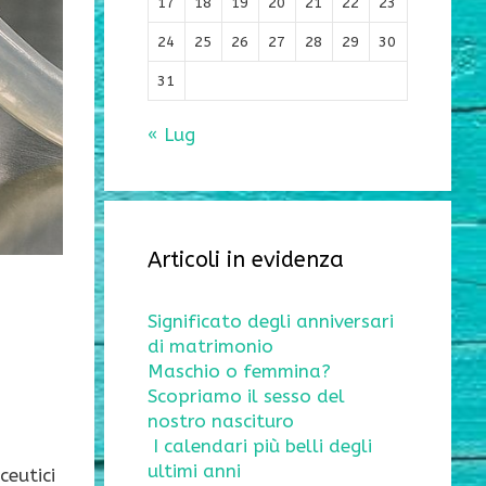
17
18
19
20
21
22
23
24
25
26
27
28
29
30
31
« Lug
Articoli in evidenza
Significato degli anniversari
di matrimonio
Maschio o femmina?
Scopriamo il sesso del
nostro nascituro
I calendari più belli degli
ultimi anni
ceutici