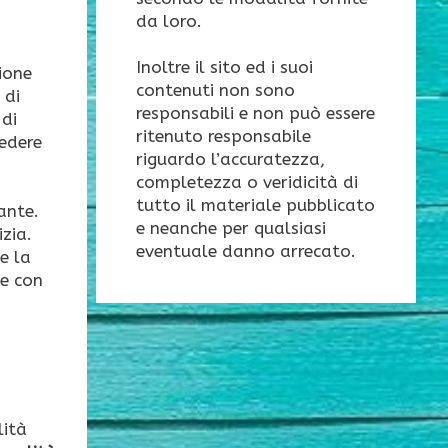
da loro.
Inoltre il sito ed i suoi
ione
contenuti non sono
 di
responsabili e non può essere
 di
ritenuto responsabile
iedere
riguardo l’accuratezza,
completezza o veridicità di
tutto il materiale pubblicato
ante.
e neanche per qualsiasi
zia.
eventuale danno arrecato.
e la
 e con
lità