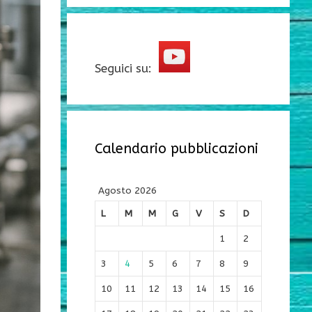
Seguici su:
Calendario pubblicazioni
Agosto 2026
L
M
M
G
V
S
D
1
2
3
4
5
6
7
8
9
10
11
12
13
14
15
16