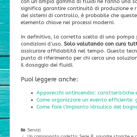
con un’ampia gamma di fluidi ne fanno una so
significa garantire continuità di produzione e r
dei sistemi di controllo, è probabile che ques
elemento chiave nei processi moderni.
In definitiva, la corretta scelta di una pompa p
condizioni d’uso.
Solo valutando con cura tutt
assicurare affidabilità nel tempo. Questa tec
punto di riferimento per chi cerca una soluzione
il dosaggio dei fluidi.
Puoi leggere anche:
Apparecchi antincendio: caratteristiche 
Come organizzare un evento efficiente: g
Come fare l’impianto idraulico del bagn
Categorie
Servizi
Un campionato cadetto: Serie B, squadre storiche e co