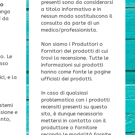
presenti sono da considerarsi
lo
a titolo informativo e in
lunga
nessun modo sostituiscono il
ì da
consulto da parte di un
medico/professionista.
Non siamo i Produttori o
Fornitori dei prodotti di cui
o. Le
trovi la recensione. Tutte le
usso
informazioni sui prodotti
hanno come fonte le pagine
ci, e la
ufficiali dei prodotti.
In caso di qualsiasi
problematica con i prodotti
stemi
recensiti presenti su questo
sione e
sito, è dunque necessario
anto,
mettersi in contatto con il
produttore o fornitore
secondo le modalità fornite