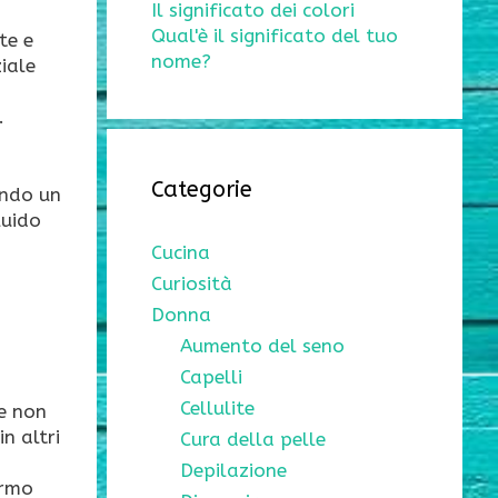
Il significato dei colori
Qual'è il significato del tuo
te e
nome?
ziale
.
Categorie
ando un
luido
Cucina
Curiosità
Donna
Aumento del seno
Capelli
Cellulite
he non
n altri
Cura della pelle
Depilazione
ermo