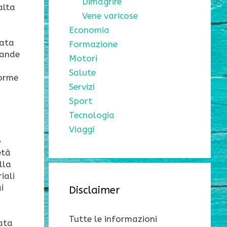
Dimagrire
alta
Vene varicose
Economia
tata
Formazione
rande
Motori
Salute
forme
Servizi
Sport
Tecnologia
Viaggi
o
età
lla
iali
i
Disclaimer
Tutte le informazioni
vata