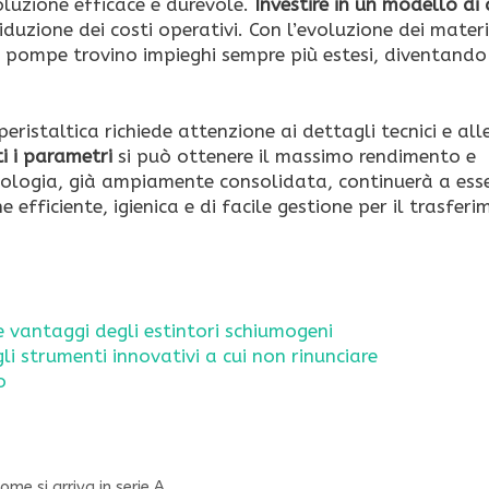
luzione efficace e durevole.
Investire in un modello di
iduzione dei costi operativi. Con l’evoluzione dei materi
te pompe trovino impieghi sempre più estesi, diventando
eristaltica richiede attenzione ai dettagli tecnici e all
i i parametri
si può ottenere il massimo rendimento e
nologia, già ampiamente consolidata, continuerà a ess
 efficiente, igienica e di facile gestione per il trasfer
e vantaggi degli estintori schiumogeni
li strumenti innovativi a cui non rinunciare
o
me si arriva in serie A