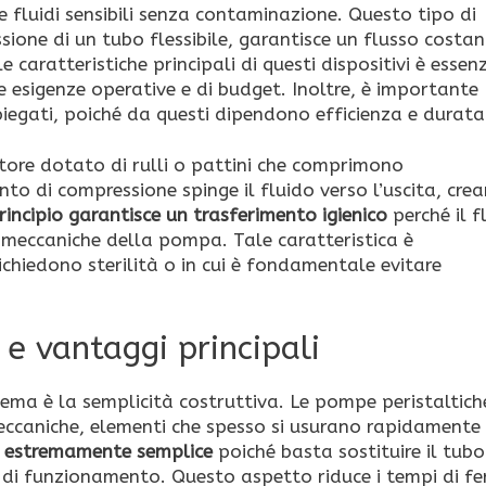
re fluidi sensibili senza contaminazione. Questo tipo di
sione di un tubo flessibile, garantisce un flusso costan
caratteristiche principali di questi dispositivi è essen
e esigenze operative e di budget. Inoltre, è importante
mpiegati, poiché da questi dipendono efficienza e durata
tore dotato di rulli o pattini che comprimono
nto di compressione spinge il fluido verso l’uscita, cre
incipio garantisce un trasferimento igienico
perché il f
i meccaniche della pompa. Tale caratteristica è
chiedono sterilità o in cui è fondamentale evitare
e vantaggi principali
stema è la semplicità costruttiva. Le pompe peristaltic
eccaniche, elementi che spesso si usurano rapidamente i
a estremamente semplice
poiché basta sostituire il tubo
ali di funzionamento. Questo aspetto riduce i tempi di f