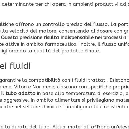
 determinante per chi opera in ambienti produttivi ad 
ltiche offrono un controllo preciso del flusso. La por
ulla velocità del motore, consentendo di dosare con g
.
Questa precisione risulta indispensabile nei processi
di
ze attive in ambito farmaceutico. Inoltre, il flusso uni
 migliorando la qualità del prodotto finale.
i fluidi
garantire la compatibilità con i fluidi trattati. Esiston
oprene, Viton e Norprene, ciascuno con specifiche propri
 il tubo adatto
in base alla temperatura di esercizio, a
e aggressive. In ambito alimentare si privilegiano mater
ntre nel settore chimico si prediligono tubi resistenti a
ta la durata del tubo. Alcuni materiali offrono un’ele