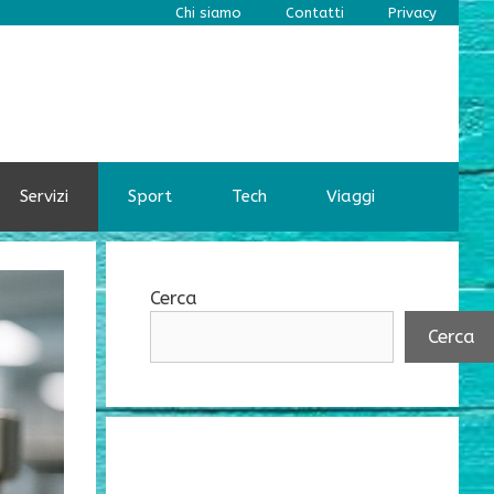
Chi siamo
Contatti
Privacy
Servizi
Sport
Tech
Viaggi
Cerca
Cerca