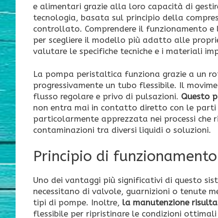
e alimentari grazie alla loro capacità di gesti
tecnologia, basata sul principio della compres
controllato. Comprendere il funzionamento e le 
per scegliere il modello più adatto alle propri
valutare le specifiche tecniche e i materiali i
La pompa peristaltica funziona grazie a un ro
progressivamente un tubo flessibile. Il movime
flusso regolare e privo di pulsazioni.
Questo pr
non entra mai in contatto diretto con le part
particolarmente apprezzata nei processi che ri
contaminazioni tra diversi liquidi o soluzioni.
Principio di funzionamento 
Uno dei vantaggi più significativi di questo si
necessitano di valvole, guarnizioni o tenute m
tipi di pompe. Inoltre,
la manutenzione risult
flessibile per ripristinare le condizioni ottim