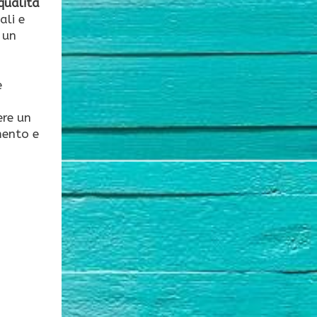
 qualità
ali e
 un
e
ere un
imento e