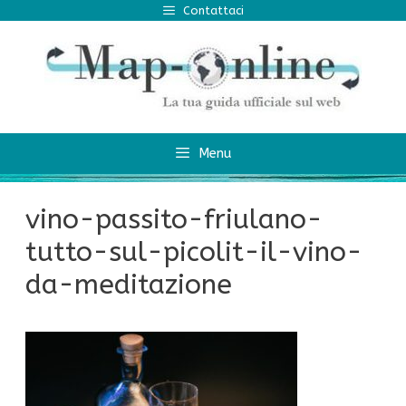
Vai
Contattaci
al
contenuto
Menu
vino-passito-friulano-
tutto-sul-picolit-il-vino-
da-meditazione