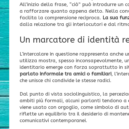
All’inizio della frase, “ciò” può introdurre un
a rafforzare quanto appena detto. Nella conv
facilita la comprensione reciproca.
La sua fun
dalla relazione tra gli interlocutori e dal rit
Un marcatore di identità r
L’intercalare in questione rappresenta anche u
utilizza mostra, spesso inconsapevolmente, un
identitario emerge con forza soprattutto in sit
parlato informale tra amici o familiari
, l’int
che unisce chi condivide le stesse radici.
Dal punto di vista sociolinguistico, la percez
ambiti più formali, alcuni parlanti tendono a e
viene usato con orgoglio, come simbolo di aut
riflette un equilibrio tra il desiderio di manten
comunicativi contemporanei.