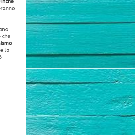
Finché
ueranno
iano
e che
nismo
re la
ò