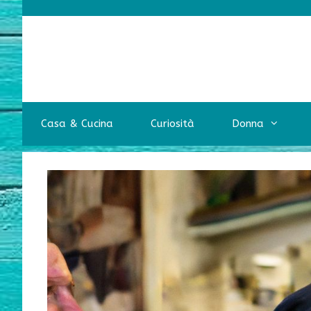
Vai
al
contenuto
Casa & Cucina
Curiosità
Donna