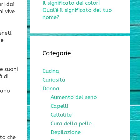
Il significato dei colori
ri dai
Qual'è il significato del tuo
hi vive
nome?
eneti.
he
Categorie
 e suoni
Cucina
à di
Curiosità
Donna
vano
Aumento del seno
Capelli
Cellulite
Cura della pelle
Depilazione
rto che