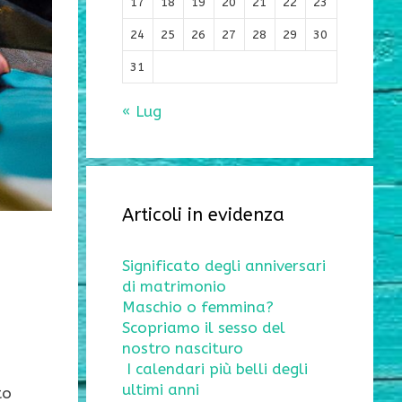
17
18
19
20
21
22
23
24
25
26
27
28
29
30
31
« Lug
Articoli in evidenza
Significato degli anniversari
di matrimonio
Maschio o femmina?
Scopriamo il sesso del
nostro nascituro
I calendari più belli degli
ultimi anni
to