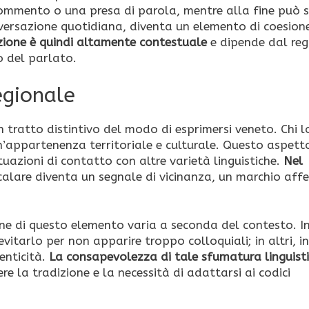
 commento o una presa di parola, mentre alla fine può s
ersazione quotidiana, diventa un elemento di coesion
zione è quindi altamente contestuale
e dipende dal regi
mo del parlato.
egionale
n tratto distintivo del modo di esprimersi veneto. Chi l
’appartenenza territoriale e culturale. Questo aspett
uazioni di contatto con altre varietà linguistiche.
Nel
ercalare diventa un segnale di vicinanza, un marchio aff
ione di questo elemento varia a seconda del contesto. I
vitarlo per non apparire troppo colloquiali; in altri, i
enticità.
La consapevolezza di tale sfumatura linguist
ere la tradizione e la necessità di adattarsi ai codici