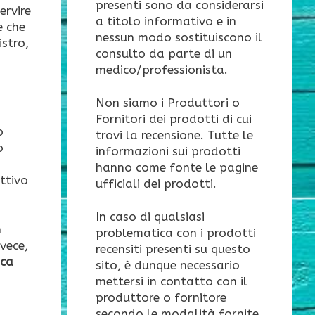
presenti sono da considerarsi
ervire
a titolo informativo e in
e che
nessun modo sostituiscono il
stro,
consulto da parte di un
medico/professionista.
Non siamo i Produttori o
Fornitori dei prodotti di cui
o
trovi la recensione. Tutte le
o
informazioni sui prodotti
hanno come fonte le pagine
ettivo
ufficiali dei prodotti.
In caso di qualsiasi
n
problematica con i prodotti
nvece,
recensiti presenti su questo
ica
sito, è dunque necessario
mettersi in contatto con il
produttore o fornitore
secondo le modalità fornite