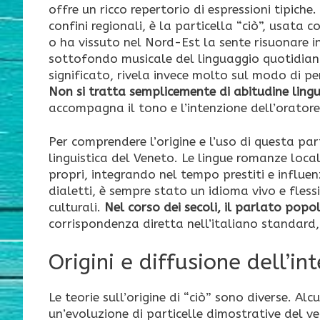
offre un ricco repertorio di espressioni tipich
confini regionali, è la particella “ciò”, usata 
o ha vissuto nel Nord-Est la sente risuonare in
sottofondo musicale del linguaggio quotidian
significato, rivela invece molto sul modo di pen
Non si tratta semplicemente di abitudine lingu
accompagna il tono e l’intenzione dell’oratore
Per comprendere l’origine e l’uso di questa par
linguistica del Veneto. Le lingue romanze loca
propri, integrando nel tempo prestiti e influenz
dialetti, è sempre stato un idioma vivo e fless
culturali.
Nel corso dei secoli, il parlato pop
corrispondenza diretta nell’italiano standard,
Origini e diffusione dell’in
Le teorie sull’origine di “ciò” sono diverse. Alc
un’evoluzione di particelle dimostrative del v