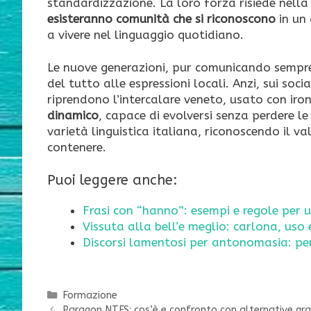
standardizzazione. La loro forza risiede nell
esisteranno comunità che si riconoscono
in un 
a vivere nel linguaggio quotidiano.
Le nuove generazioni, pur comunicando sempre p
del tutto alle espressioni locali. Anzi, sui so
riprendono l’intercalare veneto, usato con iro
dinamico
, capace di evolversi senza perdere le
varietà linguistica italiana, riconoscendo il v
contenere.
Puoi leggere anche:
Frasi con “hanno”: esempi e regole per 
Vissuta alla bell’e meglio: carlona, uso
Discorsi lamentosi per antonomasia: per
Categorie
Formazione
Paragon NTFS: cos’è e confronto con alternative gra