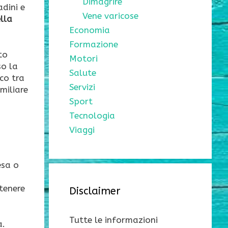
Dimagrire
adini e
Vene varicose
lla
Economia
Formazione
to
Motori
so la
Salute
ico tra
Servizi
miliare
Sport
Tecnologia
Viaggi
esa o
tenere
Disclaimer
Tutte le informazioni
a.