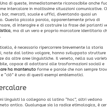
e. Una di queste, immediatamente riconoscibile anche fuo
come intercalare in moltissime situazioni comunicative. C
 bar, mercati, scuole e uffici, diventando quasi un
o. Questa piccola parola, apparentemente priva di
sare, di interagire e di costruire la frase dei parlanti v
istica
, ma di un vero e proprio marcatore identitario c
.
ticella, è necessario ripercorrere brevemente la storia
li, nate dal latino volgare, hanno sviluppato strutture
e da altre aree linguistiche. Il veneto, nella sua variet
ibile, capace di adattarsi alle trasformazioni sociali e
olare ha mantenuto
forme e parole che non sempre tro
 e “ciò” è uno di questi esempi emblematici.
tercalare
uni linguisti la collegano al latino “hoc”, altri vedono
eneto antico. Qualunque sia la radice etimologica, è ce