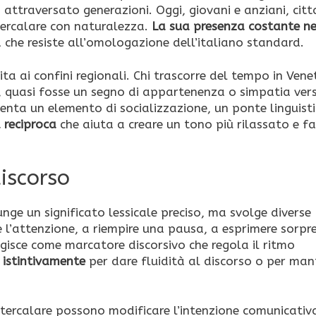
attraversato generazioni. Oggi, giovani e anziani, citt
ntercalare con naturalezza.
La sua presenza costante ne
a che resiste all’omologazione dell’italiano standard.
mita ai confini regionali. Chi trascorre del tempo in Vene
 quasi fosse un segno di appartenenza o simpatia ver
iventa un elemento di socializzazione, un ponte linguist
 reciproca
che aiuta a creare un tono più rilassato e fa
iscorso
nge un significato lessicale preciso, ma svolge diverse
e l’attenzione, a riempire una pausa, a esprimere sorpr
agisce come marcatore discorsivo che regola il ritmo
o istintivamente
per dare fluidità al discorso o per man
’intercalare possono modificare l’intenzione comunicativ