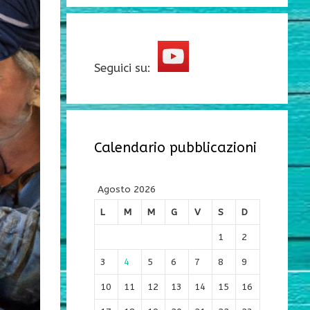
Seguici su:
Calendario pubblicazioni
Agosto 2026
L
M
M
G
V
S
D
1
2
3
4
5
6
7
8
9
10
11
12
13
14
15
16