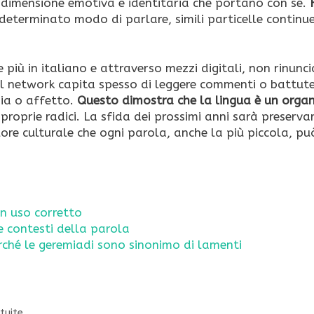
a dimensione emotiva e identitaria che portano con sé.
determinato modo di parlare, simili particelle contin
iù in italiano e attraverso mezzi digitali, non rinunc
cial network capita spesso di leggere commenti o battut
nia o affetto.
Questo dimostra che la lingua è un orga
 proprie radici. La sfida dei prossimi anni sarà preserva
alore culturale che ogni parola, anche la più piccola, pu
un uso corretto
 e contesti della parola
ché le geremiadi sono sinonimo di lamenti
tuite