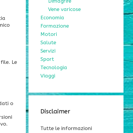
Dimagrire
Vene varicose
Economia
cia
cnico
Formazione
Motori
Salute
Servizi
Sport
file. Le
Tecnologia
Viaggi
dati o
Disclaimer
rsioni
ivo.
Tutte le informazioni