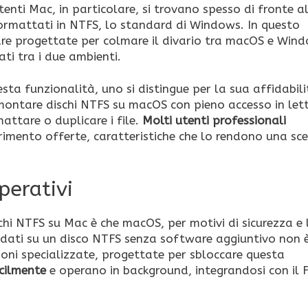
tenti Mac, in particolare, si trovano spesso di fronte a
di formattati in NTFS, lo standard di Windows. In questo
are progettate per colmare il divario tra macOS e Win
ti tra i due ambienti.
sta funzionalità, uno si distingue per la sua affidabili
montare dischi NTFS su macOS con pieno accesso in let
mattare o duplicare i file.
Molti utenti professionali
erimento offerte, caratteristiche che lo rendono una sce
perativi
chi NTFS su Mac è che macOS, per motivi di sicurezza e 
re dati su un disco NTFS senza software aggiuntivo non 
ioni specializzate, progettate per sbloccare questa
acilmente
e operano in background, integrandosi con il F