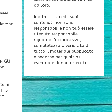
da loro.
messi
Inoltre il sito ed i suoi
contenuti non sono
 devono
responsabili e non può essere
ritenuto responsabile
riguardo l’accuratezza,
completezza o veridicità di
tutto il materiale pubblicato
a
e neanche per qualsiasi
le.
Gli
eventuale danno arrecato.
oni
stemi
NTFS
ono