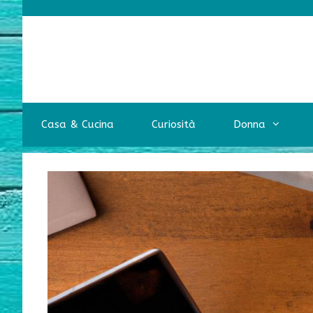
Vai
al
contenuto
Casa & Cucina
Curiosità
Donna