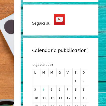
Seguici su:
Calendario pubblicazioni
Agosto 2026
L
M
M
G
V
S
D
1
2
3
4
5
6
7
8
9
10
11
12
13
14
15
16