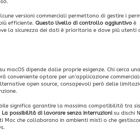
oso.
lcune versioni commerciali permettono di gestire i per
più efficiente.
Questo livello di controllo aggiuntivo
è
ve la sicurezza dei dati è prioritaria e dove più utenti
 su macOS dipende dalle proprie esigenze. Chi cerca un
verà conveniente optare per un’applicazione commercia
lternative open source, consapevoli però delle limitazi
nzione.
bile significa garantire la massima compatibilità tra si
.
La possibilità di lavorare senza interruzioni
su dischi 
ti Mac che collaborano in ambienti misti o che gestisc
ws.