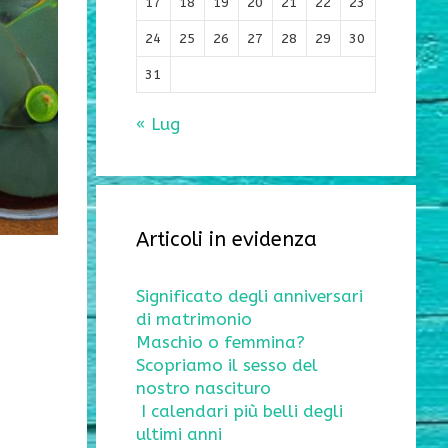
17
18
19
20
21
22
23
24
25
26
27
28
29
30
31
« Lug
Articoli in evidenza
Significato degli anniversari
di matrimonio
Maschio o femmina?
Scopriamo il sesso del
nostro nascituro
I calendari più belli degli
ultimi anni