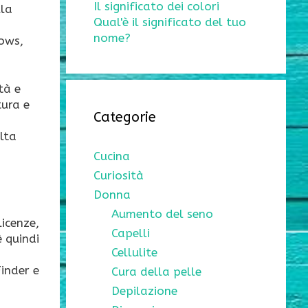
Il significato dei colori
lla
Qual'è il significato del tuo
nome?
dows,
tà e
tura e
Categorie
lta
Cucina
Curiosità
Donna
Aumento del seno
licenze,
Capelli
è quindi
Cellulite
inder e
Cura della pelle
Depilazione