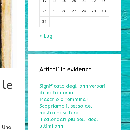
17
18
19
20
21
22
23
24
25
26
27
28
29
30
31
« Lug
Articoli in evidenza
 le
Significato degli anniversari
di matrimonio
Maschio o femmina?
Scopriamo il sesso del
nostro nascituro
I calendari più belli degli
ultimi anni
. Uno