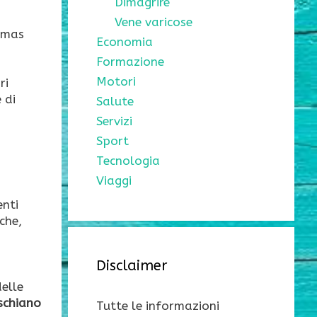
Dimagrire
Vene varicose
omas
Economia
Formazione
Motori
ri
 di
Salute
Servizi
Sport
Tecnologia
Viaggi
enti
che,
Disclaimer
delle
ischiano
Tutte le informazioni