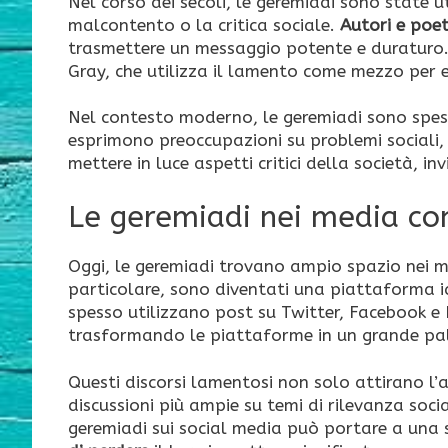
Nel corso dei secoli, le geremiadi sono state uti
malcontento o la critica sociale.
Autori e poet
trasmettere un messaggio potente e duraturo.
Gray, che utilizza il lamento come mezzo per e
Nel contesto moderno, le geremiadi sono spesso 
esprimono preoccupazioni su problemi sociali, 
mettere in luce aspetti critici della società, inv
Le geremiadi nei media c
Oggi, le geremiadi trovano ampio spazio nei medi
particolare, sono diventati una piattaforma id
spesso utilizzano post su Twitter, Facebook e 
trasformando le piattaforme in un grande pal
Questi discorsi lamentosi non solo attirano l
discussioni più ampie su temi di rilevanza soci
geremiadi sui social media può portare a una 