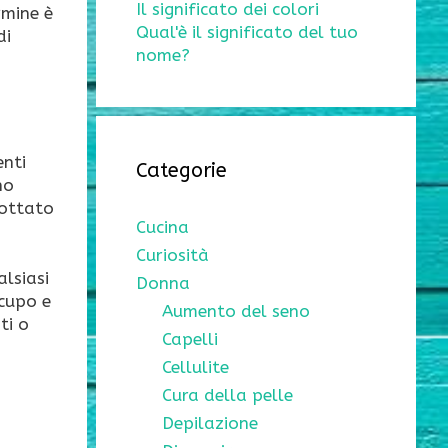
Il significato dei colori
rmine è
Qual'è il significato del tuo
di
nome?
enti
Categorie
no
dottato
Cucina
Curiosità
alsiasi
Donna
 cupo e
Aumento del seno
ti o
Capelli
Cellulite
Cura della pelle
Depilazione