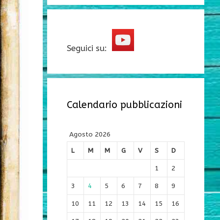
Seguici su:
Calendario pubblicazioni
Agosto 2026
L
M
M
G
V
S
D
1
2
3
4
5
6
7
8
9
10
11
12
13
14
15
16