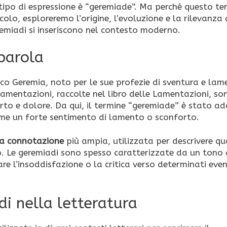
o tipo di espressione è “geremiade”. Ma perché questo te
lo, esploreremo l’origine, l’evoluzione e la rilevanza 
remiadi si inseriscono nel contesto moderno.
 parola
ico Geremia, noto per le sue profezie di sventura e lam
 lamentazioni, raccolte nel libro delle Lamentazioni, so
to e dolore. Da qui, il termine “geremiade” è stato a
rime un forte sentimento di lamento o sconforto.
na connotazione
più ampia, utilizzata per descrivere qu
o. Le geremiadi sono spesso caratterizzate da un tono
re l’insoddisfazione o la critica verso determinati even
di nella letteratura