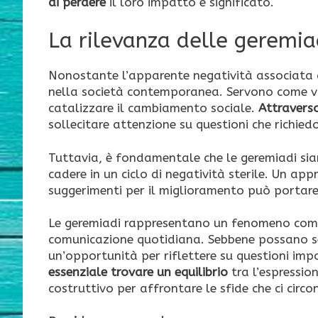
di perdere
il loro impatto e significato.
La rilevanza delle geremia
Nonostante l’apparente negatività associata a
nella società contemporanea. Servono come val
catalizzare il cambiamento sociale.
Attraverso
sollecitare attenzione su questioni che richie
Tuttavia, è fondamentale che le geremiadi si
cadere in un ciclo di negatività sterile. Un app
suggerimenti per il miglioramento può portare 
Le geremiadi rappresentano un fenomeno compl
comunicazione quotidiana. Sebbene possano s
un’opportunità per riflettere su questioni i
essenziale trovare un equilibrio
tra l’espressio
costruttivo per affrontare le sfide che ci circ