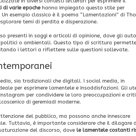
lizzate in diversi contesti letterari per esprimere il
i di varie epoche
hanno impiegato questo stile per
 Un esempio classico è il poema “Lamentazioni” di Th
splorare temi di perdita e disperazione.
presenti in saggi e articoli di opinione, dove gli auto
politici o ambientali. Questo tipo di scrittura permette
itando i lettori a riflettere sulle questioni sollevate.
ontemporanei
a, sia tradizionali che digitali. I social media, in
eale per esprimere lamentele e insoddisfazioni. Gli ut
Instagram per condividere le loro preoccupazioni e criti
coscenico di geremiadi moderne.
’attenzione del pubblico, ma possono anche innescare
ale. Tuttavia, è importante considerare che il dilagare 
saturazione del discorso, dove
le lamentele costanti r