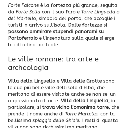
Forte Falcone
è la fortezza più grande, seguita
da
Forte Sella
con il suo faro e
Torre Linguella o
del Martello,
simbolo del porto, che accoglie i
turisti in arrivo sull’isola.
Dalle fortezze si
possono ammirare stupendi panorami su
Portoferraio
e l’insenatura sulla quale si erge
la cittadina portuale.
Le ville romane: tra arte e
archeologia
Villa della Linguella
e
Villa delle Grotte
sono
le due più belle ville dell’isola d’Elba, che
meritano di essere visitate anche se non sei un
appassionato di arte.
Villa della Linguella,
in
particolare,
si trova vicino l’omonima torre,
che
prende il nome anche di
Torre Martello,
con la
bellissima
spiaggia delle Ghiaie.
I resti di questa
villa non sono ricchissimi ma meritano