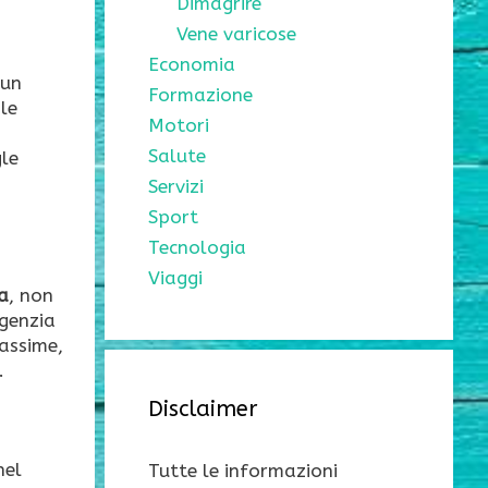
Dimagrire
Vene varicose
Economia
 un
Formazione
le
Motori
Salute
gle
Servizi
Sport
Tecnologia
Viaggi
a
, non
Agenzia
assime,
.
Disclaimer
nel
Tutte le informazioni