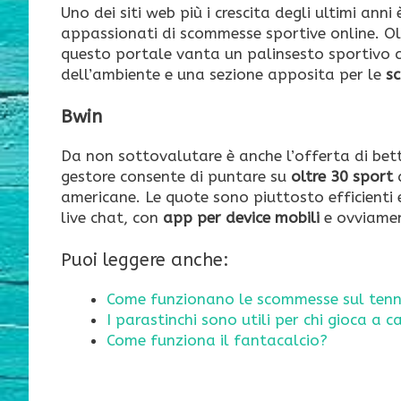
Uno dei siti web più i crescita degli ultimi anni
appassionati di scommesse sportive online. O
questo portale vanta un palinsesto sportivo com
dell’ambiente e una sezione apposita per le
s
Bwin
Da non sottovalutare è anche l’offerta di bet
gestore consente di puntare su
oltre 30 sport
d
americane. Le quote sono piuttosto efficienti e
live chat, con
app per device mobili
e ovviament
Puoi leggere anche:
Come funzionano le scommesse sul tenn
I parastinchi sono utili per chi gioca a c
Come funziona il fantacalcio?