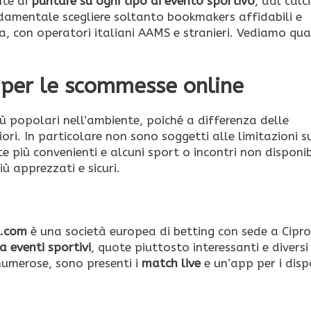
nte di
puntare su ogni tipo di evento sportivo
, dal calc
ndamentale scegliere soltanto bookmakers affidabili e
a, con operatori italiani AAMS e stranieri. Vediamo qua
ri per le scommesse online
 popolari nell’ambiente, poiché a differenza delle
ri. In particolare non sono soggetti alle limitazioni s
te più convenienti e alcuni sport o incontri non disponibi
iù apprezzati e sicuri.
t.com
è una società europea di betting con sede a Cipro
a eventi sportivi
, quote piuttosto interessanti e divers
umerose, sono presenti i
match live
e un’app per i dispo