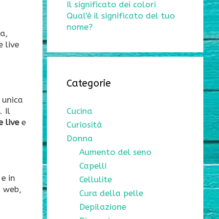
Il significato dei colori
Qual'è il significato del tuo
nome?
a,
 live
Categorie
 unica
Cucina
. Il
 live
e
Curiosità
Donna
Aumento del seno
Capelli
e in
Cellulite
o web,
Cura della pelle
Depilazione