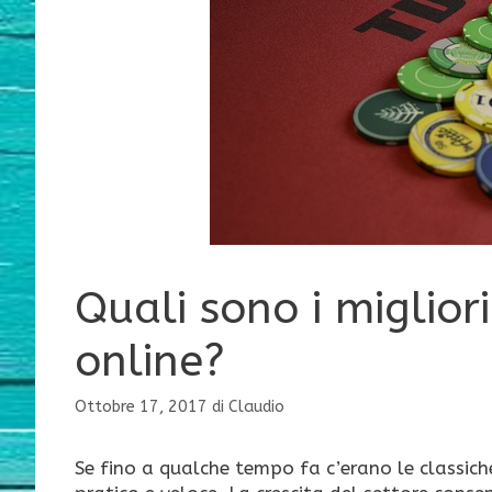
Quali sono i miglior
online?
Ottobre 17, 2017
di
Claudio
Se fino a qualche tempo fa c’erano le classich