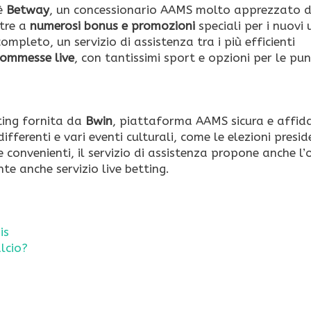
 è
Betway
, un concessionario AAMS molto apprezzato d
ltre a
numerosi bonus e promozioni
speciali per i nuovi 
pleto, un servizio di assistenza tra i più efficienti
commesse live
, con tantissimi sport e opzioni per le pu
ting fornita da
Bwin
, piattaforma AAMS sicura e affidab
ifferenti e vari eventi culturali, come le elezioni presid
 convenienti, il servizio di assistenza propone anche l
e anche servizio live betting.
is
alcio?