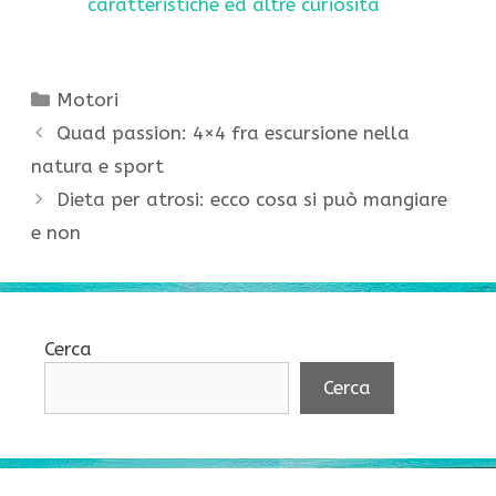
caratteristiche ed altre curiosità
Categorie
Motori
Quad passion: 4×4 fra escursione nella
natura e sport
Dieta per atrosi: ecco cosa si può mangiare
e non
Cerca
Cerca