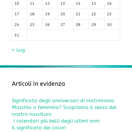
10
11
12
13
14
15
16
17
18
19
20
21
22
23
24
25
26
27
28
29
30
31
« Lug
Articoli in evidenza
Significato degli anniversari di matrimonio
Maschio o femmina? Scopriamo il sesso del
nostro nascituro
I calendari più belli degli ultimi anni
Il significato dei colori