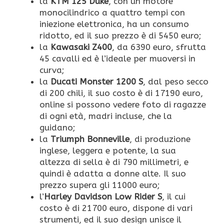
la
KTM 125 Duke
, con un motore
monocilindrico a quattro tempi con
iniezione elettronica, ha un consumo
ridotto, ed il suo prezzo è di 5450 euro;
la
Kawasaki Z400
, da 6390 euro, sfrutta
45 cavalli ed è l’ideale per muoversi in
curva;
la
Ducati Monster 1200 S
, dal peso secco
di 200 chili, il suo costo è di 17190 euro,
online si possono vedere foto di ragazze
di ogni età, madri incluse, che la
guidano;
la
Triumph Bonneville
, di produzione
inglese, leggera e potente, la sua
altezza di sella è di 790 millimetri, e
quindi è adatta a donne alte. Il suo
prezzo supera gli 11000 euro;
l’
Harley Davidson Low Rider S
, il cui
costo è di 21700 euro, dispone di vari
strumenti, ed il suo design unisce il