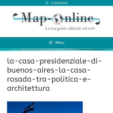
Vai
Contattaci
al
contenuto
Menu
la-casa-presidenziale-di-
buenos-aires-la-casa-
rosada-tra-politica-e-
architettura